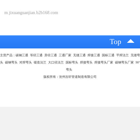
m.jixuanguanjian.b2b168.com
Top
主营产品：碳钢三通 等径三通 异径三通 三通厂家 无缝三通 焊接三通 国标三通 平焊法兰 无缝弯
头 碳钢弯头 对焊弯头 锻造法兰 大口径法兰 国标弯头 焊接弯头 焊接弯头厂家 碳钢弯头厂家 90°
弯头
版权所有：沧州吉轩管道制造有限公司