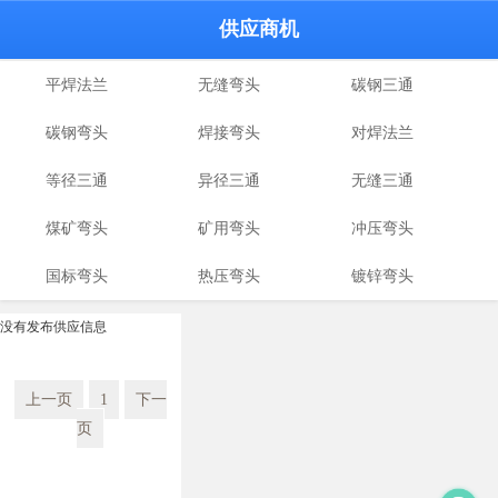
供应商机
平焊法兰
无缝弯头
碳钢三通
碳钢弯头
焊接弯头
对焊法兰
等径三通
异径三通
无缝三通
煤矿弯头
矿用弯头
冲压弯头
国标弯头
热压弯头
镀锌弯头
没有发布供应信息
上一页
1
下一
页