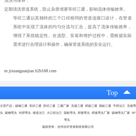
清洗与保养：
定期清洗管道系统，防止杂质堵塞等径三通，影响流体传输效率。
等径三通以其独特的三个口径相同的管道连接口设计，在管道
系统中实现了流体的均匀分流与汇合，提高了流体传输效率，
增强了系统稳定性。在选型、安装和维护过程中，需根据实际
需求进行合理设计和操作，确保管道系统的安全运行。
m.jixuanguanjian.b2b168.com
Top
主营产品：碳钢三通 等径三通 异径三通 三通厂家 无缝三通 焊接三通 国标三通 平焊法兰 无缝弯
头 碳钢弯头 对焊弯头 锻造法兰 大口径法兰 国标弯头 焊接弯头 焊接弯头厂家 碳钢弯头厂家 90°
弯头
版权所有：沧州吉轩管道制造有限公司