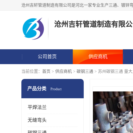
沧州吉轩管道制造有限公
公司首页
供应商机
当前位置：
首页
>
供应商机
>
碳钢三通
> 苏州碳钢三通 量
产品分类
Product
平焊法兰
无缝弯头
碳钢三通