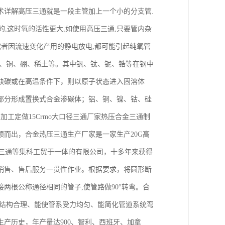
术详解高压三通就是一段主管加上一个小的分支管.
的,这时氧的活性更大,如使用高压三通,只要管内杂
或者因流速变化产用的静电放电,都可能引起纯氧管
铝、铜、硼、稀土等。其中钒、钛、铌、锆等在钢中
缺碳或在高温条件下，则以原子状态进入固溶体
部分形成置换式合金渗碳体；铝、铜、镍、钴、硅
工定做15Crmo大口径三通厂家热压合金三通制
而出，合金热压三通生产厂家是一家生产20G高
压三通等集科工贸于一体的有限公司，十多年来获得
销售、售后服务一贯性作业。根据要求，将圆形断
两根公称通径相同的管子,使管路做90°转弯。合
、结构合理、能使管系受力均匀、能简化管道系统弯
产历史，年产量达900、智利、西班牙、加拿