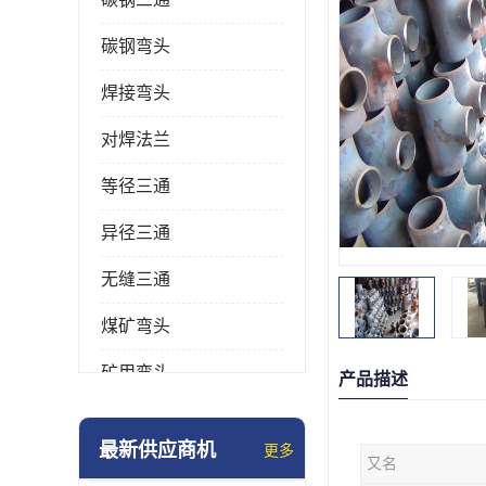
碳钢弯头
焊接弯头
对焊法兰
等径三通
异径三通
无缝三通
煤矿弯头
矿用弯头
产品描述
冲压弯头
最新供应商机
更多
又名
国标弯头