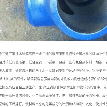
0号三通厂家技术详解高压合金三通的液压胀形是通过金属材料的轴向补偿
相对较低的低碳钢、低合金钢、不锈钢，包括一些有色金属材料，如铜、
注入液体，通过液压机的两个水平侧缸同步对中运动挤压管坯，管坯受挤压
边和封底类的管件，增添管端总强度向管的外侧或内侧卷边或将管件端部封
准情况高压合金三通生产厂家 高压锻制管件是耐压能力比较高的管件。我国
应用于高压蒸汽设备，化工高温高压管道，电厂和核电站的压力容器，高
原料的不断捶打，使材料本身的化学成分的比例和结构发生变化，使其性