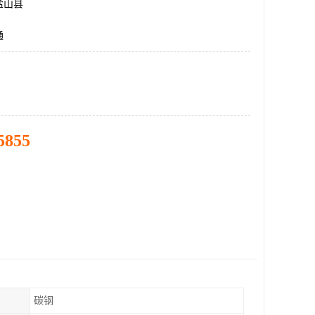
盐山县
通
5855
碳钢