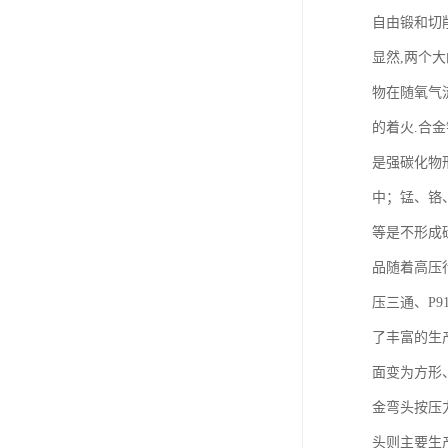
自由锻和切
显然,两个
物在随氧气
的着火.合
是强碳化物
中；锰、铬
等是不形成
品随着高压
压三通、P
了丰富的生
面变为方形
金弯头按压
头则主要生