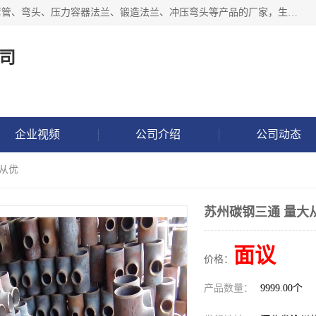
沧州吉轩管道制造有限公司是河北一家专业生产三通、镀锌弯管、弯头、压力容器法兰、锻造法兰、冲压弯头等产品的厂家，生产设备精良，工艺先进，产品规格齐全，售后服务健全。
司
企业视频
公司介绍
公司动态
大从优
苏州碳钢三通 量大
面议
价格：
产品数量：
9999.00个