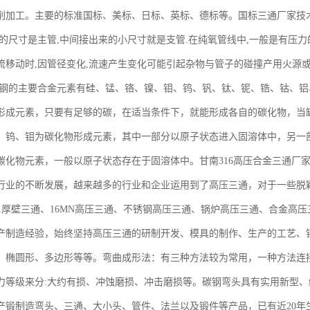
削加工。主要的标准国标、美标、日标、英标、德标等。国标三通厂家技
大的尺寸是主管,中间接出来的小尺寸就是支管.在纯氧管线中,一般是有压力
流移动时,因管径变化,流速产生变化可能引起杂物与管子的碰撞产用火源
金钢的主要合金元素有硅、锰、铬、镍、钼、钨、钒、钛、铌、锆、钴、
形成元素，只要有足够的碳，在适当条件下，就能形成各自的碳化物，当
、钨、钼为碳化物形成元素，其中一部分以原子状态进入固溶体中，另一
碳化物元素，一般以原子状态存在于固溶体中。甘南316高压合金三通厂家加
行业的不断发展，越来越多的行业和企业运用到了高压三通，对于一些脱颖
91厚壁三通、16MN高压三通、不锈钢高压三通、锅炉高压三通、合金高
产制造经验，始终坚持高压三通的研制开发、模具的制作、生产的工艺、
、椭圆形、多边形等等。弯曲成形法：有三种方法较为常用，一种方法连接
力等级来分:大约有损、冲蚀磨损、冲击磨损等。碳钢弯头具有实用新型
产锻制造弯头、三通、大小头、管件、法兰以及锻件等产品，已有近20年生