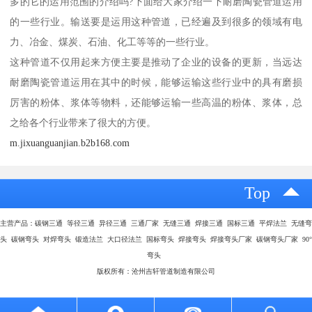
多的它的运用范围的介绍吗?下面给大家介绍一下耐磨陶瓷管道运用
的一些行业。输送要是运用这种管道，已经遍及到很多的领域有电
力、冶金、煤炭、石油、化工等等的一些行业。
这种管道不仅用起来方便主要是推动了企业的设备的更新，当远达
耐磨陶瓷管道运用在其中的时候，能够运输这些行业中的具有磨损
厉害的粉体、浆体等物料，还能够运输一些高温的粉体、浆体，总
之给各个行业带来了很大的方便。
m.jixuanguanjian.b2b168.com
Top
主营产品：碳钢三通 等径三通 异径三通 三通厂家 无缝三通 焊接三通 国标三通 平焊法兰 无缝弯
头 碳钢弯头 对焊弯头 锻造法兰 大口径法兰 国标弯头 焊接弯头 焊接弯头厂家 碳钢弯头厂家 90°
弯头
版权所有：沧州吉轩管道制造有限公司