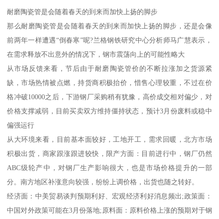
耐磨陶瓷管是会随着春天的到来而加快上扬的脚步
那么耐磨陶瓷管是会随着春天的到来而加快上扬的脚步，还是会像
前两年一样遭遇“倒春寒”呢?兰格钢铁研究中心分析师马广慧表示，
在需求释放不出意外的情况下，钢市震荡向上的可能性略大
从市场反馈来看，节后由于耐磨陶瓷管价的不断拉涨加之货源紧
缺，市场热情被点燃，持货商积极抬价，惜售心理较重，不过在价
格冲破10000之后，下游钢厂采购稍有犹豫，高价成交相对偏少，对
价格支撑减弱，目前买卖双方维持僵持状态，预计3月份废料或稳中
偏强运行
从大环境来看，目前基本面较好，工地开工，需求回暖，北方市场
积极出货，商家跟涨跟进较快，限产方面：目前进行中，钢厂仍然
ABC级轮产中，对钢厂生产影响很大，也是市场价格提升的一部
分。南方地区补涨意向较强，纷纷上调价格，出货也随之转好。
经济面：中美贸易谈判预期利好、宏观经济利好消息频出;政策面：
中国对外政策可能在3月份落地;原料面：原料价格上涨的预期对于钢