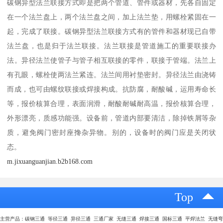
碳钢异型法兰联接方式即是把两个管道、管件或器材，先各自固定
在一个法兰盘上，两个法兰盘之间，加上法兰垫，用螺栓紧固在一
起，完成了联接。碳钢异型法兰联接方式有的管件和器材现已自带
法兰盘，也是归于法兰联接。法兰联接是管道施工的重要联接办
法。异径法兰使管子与管子相互联接的零件，联接于管端。法兰上
有孔眼，螺栓使两法兰紧连。法兰间用衬垫密封。异径法兰由浇铸
而成，也可由螺纹联接或焊接构成。抗防腐，耐酸碱，运用寿命长
等，报价核算合理，表面润滑，耐酸耐碱耐高温，报价核算合理，
外形漂亮，质感功能强。设备前，管道内部要清洁，除掉铁屑等杂
质，避免阀门密封座搀杂异物。别的，设备时的阀门应是关闭状
态。
m.jixuanguanjian.b2b168.com
Top
主营产品：碳钢三通 等径三通 异径三通 三通厂家 无缝三通 焊接三通 国标三通 平焊法兰 无缝弯