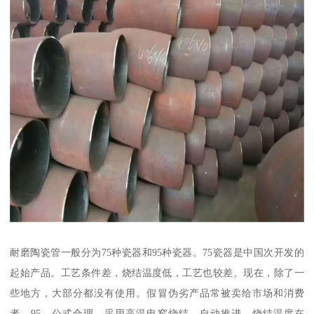
耐磨陶瓷管一般分为75种瓷器和95种瓷器。75瓷器是中国次开发的
起始产品。工艺条件差，烧结温度低，工艺也较差。现在，除了一
些地方，大部分都没有使用。假冒伪劣产品常被卖给市场和消费
者。95，公式合理。采用高温电窑烧结。自动推进，烧结温度在