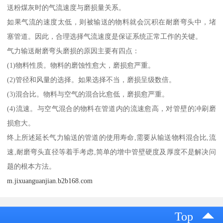
送粉煤灰时的气流速度与磨损量关系。
如果气流的速度太低，则被输送的物料就会沉积在耐磨弯头中，堵
塞管道。因此，合理选择气流速度是保证系统正常工作的关键。
气力输送耐磨弯头磨损的原因主要有四点：
(1)物料性质。物料的磨蚀性愈大，磨损愈严重。
(2)管径和风量的选择。如果选择不当，磨损呈级数倍。
(3)混合比。物料与空气的混合比愈低，磨损愈严重。
(4)流速。与空气混合的物料在管道内的流速愈高，对管壁的冲刷磨
损愈大。
终上所述延长气力输送的管道的使用寿命,需要从输送物料混合比,流
速,耐磨弯头直径等着手考虑,简单的增中管壁硬度及厚度不是解决问
题的根本方法。
m.jixuanguanjian.b2b168.com
Top