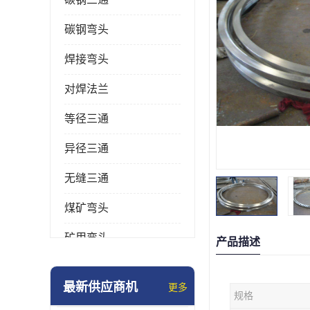
碳钢弯头
焊接弯头
对焊法兰
等径三通
异径三通
无缝三通
煤矿弯头
矿用弯头
产品描述
冲压弯头
最新供应商机
更多
规格
国标弯头