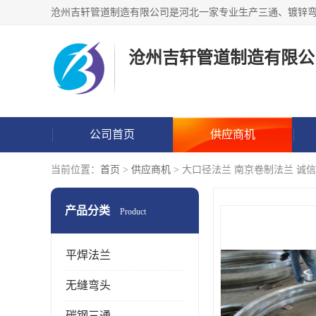
沧州吉轩管道制造有限公
公司首页
供应商机
当前位置：
首页
>
供应商机
> 大口径法兰 南京卷制法兰 诚
产品分类
Product
平焊法兰
无缝弯头
碳钢三通