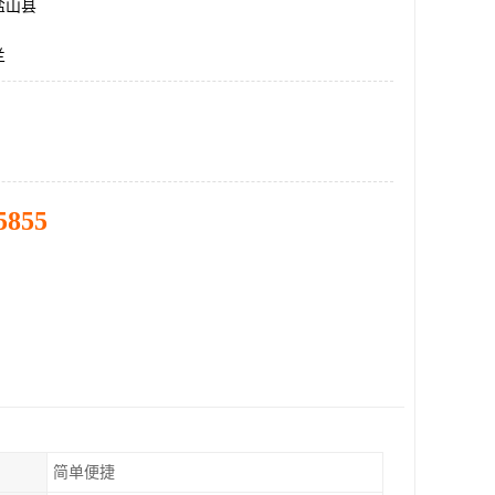
盐山县
兰
5855
简单便捷