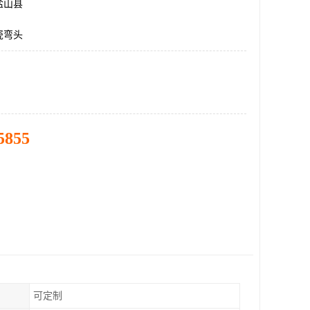
盐山县
瓷弯头
5855
可定制