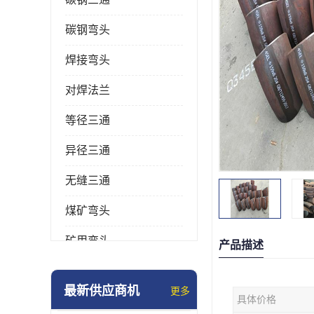
碳钢弯头
焊接弯头
对焊法兰
等径三通
异径三通
无缝三通
煤矿弯头
矿用弯头
产品描述
冲压弯头
最新供应商机
更多
具体价格
国标弯头