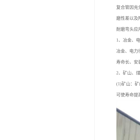
复合管因充
磨性差以及
耐磨弯头应
1、冶金、
冶金、电力
寿命长、安
2、矿山、
(1)矿山
可使寿命提