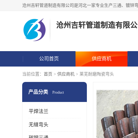
沧州吉轩管道制造有限公
公司首页
供应商机
当前位置：
首页
>
供应商机
> 莱芜耐磨陶瓷弯头
产品分类
Product
平焊法兰
无缝弯头
碳钢三通