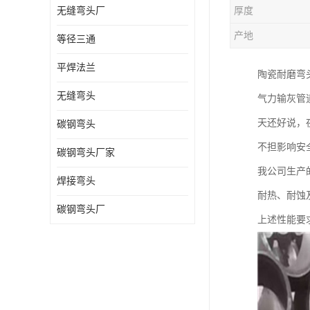
无缝弯头厂
厚度
热压弯头
产地
等径三通
镀锌弯头
平焊法兰
陶瓷耐磨弯
无缝弯头
气力输灰管
天还好说，
碳钢弯头
不担影响安
碳钢弯头厂家
我公司生产
焊接弯头
耐热、耐蚀
碳钢弯头厂
上述性能要