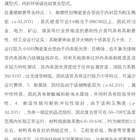
属型式，内衬环状碳化硅复合型式。
自蔓燃耐磨弯头特点：1、耐磨性好陶瓷复合管由于内衬层为刚玉陶
瓷（a-AL2O3），莫氏硬度可达9.0相当于HRC90以上。因此对冶
金、电力、矿山、煤炭等行业所输送的磨削性介质均具有高耐磨
性。经工业运行证实：其耐磨寿命是淬火钢的十倍甚至几十倍。2、
运行阻力小SHS陶瓷复合管由于内表面光滑、且锈蚀，也不象无缝钢
管内表面有凸状螺旋线存在。经有关检测单位对内表面粗糙度及清
水阻力特性测试，其内表面光滑度优于任何金属管道，清阻力系数
为0.0193，比无缝管稍低。因此该管具有运行阻力小等特点，可减少
运行费用。3、耐腐蚀、防结垢由于该钢陶瓷层为（a-AL2O3），属
中性特质。因此具有耐酸碱和耐海水腐蚀，并同时具有防垢等特
性。4、耐温性能与耐热冲缶性能好，由于该刚玉陶瓷（a-
AL2O3），为单一稳定的晶态组织。因此复合管可在-50--700℃温度
范围内长期正常运行。材料线膨胀系数6-8×10-6/0C，约为钢管的1/2
左右。材料具有良好的热稳定性。5、工程造价低，陶瓷弯管重量
轻，价格适宜。比同内径的铸石管重量轻50%；比耐磨合金管重量轻