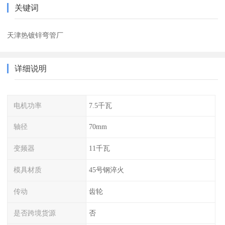
关键词
天津热镀锌弯管厂
详细说明
电机功率
7.5千瓦
轴径
70mm
变频器
11千瓦
模具材质
45号钢淬火
传动
齿轮
是否跨境货源
否