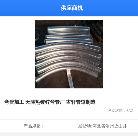
供应商机
弯管加工 天津热镀锌弯管厂 吉轩管道制造
浏览次数：
47
次
产品规格：
发货地:
河北省沧州盐山县