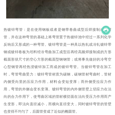
热镀锌弯管：是在使用钢板或者是钢带卷曲成型后焊接制成的弯
管，并在这种弯管的基础上将弯管置于热镀锌池中经过一系列化学
反响后又形成的一种弯管。镀锌弯管是一种具以热轧或冷轧镀锌带
钢或镀锌卷板为坯料经冷弯曲加工成型后再经高频焊接制成的方形
截面形状尺寸的空心方形的截面型钢钢管；或将事先做好的冷弯空
心型钢管再经热浸镀锌加工而成的镀锌弯管。当镀锌弯管在加工
时，弯管弯曲受力：镀锌弯管材质为碳钢，碳钢管材弯曲时，管材
内侧受向里的压应力作用，材料会变短变厚；而外侧受拉应力作
用，弯管的外侧会变长变薄。镀锌弯管的内外侧管壁上切应力在法
向的合力作用下，使弯曲区域的管材横切面在法向受压力作用而产
生变形，即法向直径减小，而横向直径变大，同时镀锌弯管的管壁
也变得不均匀了，后圆管变成了近似的椭圆管。