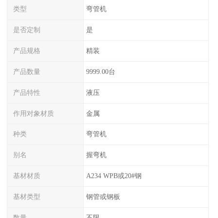
类型
弯管机
是否定制
是
产品规格
精装
产品数量
9999.00台
产品特性
液压
作用对象材质
金属
种类
弯管机
别名
握弯机
基材材质
A234 WPB或20#钢
基材类型
钢管或钢板
数量
不限