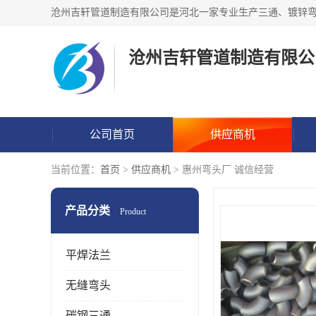
沧州吉轩管道制造有限公
公司首页
供应商机
当前位置：
首页
>
供应商机
> 惠州弯头厂 诚信经营
产品分类
Product
平焊法兰
无缝弯头
碳钢三通