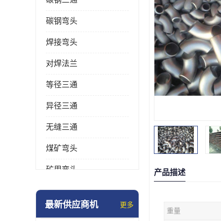
碳钢弯头
焊接弯头
对焊法兰
等径三通
异径三通
无缝三通
煤矿弯头
矿用弯头
产品描述
冲压弯头
最新供应商机
更多
重量
国标弯头