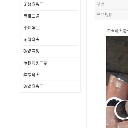
无缝弯头厂
壁厚
热压弯头
产品规格
等径三通
镀锌弯头
平焊法兰
冲压弯头是
无缝弯头
碳钢弯头
碳钢弯头厂家
焊接弯头
碳钢弯头厂