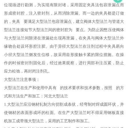
位现场进行勘测，为实现有限封堵，采用固定夹具法包容泄漏点而
形成密封腔，注入密封剂，从而消除泄漏。而一边的夹具都是订做
的，夹具 要满足大型法兰包容泄漏点，建立阀体大型法兰与管道大
型法兰连接短节大型法兰间的密封腔为 要点。为防止因憋压使阀体
与大型法兰间隙潜在泄漏处出现再泄漏，在夹具与阀体大型法兰外
缘吻合处设环形腔注胶。由于异径大型法兰在注剂过程中夹具易向
小径大型法兰侧发生位移，故采用齿形接触卡紧的限位措施。在操
作的时候密封剂固化后，经过效果观察，进行局部补注压紧，防止
应力松弛，再封闭注剂孔。
大型法兰注意事项：
大型法兰在生产和使用中具有 的技术要求和技术参数，按照 的方
式和方法生产和加工：河北大型法兰
1.大型法兰应沿钢材轧制方向切割成条状，经弯制对焊成圆环状，并
使钢材的表面形成环的柱面。在生产大型法兰时不得采用钢板直接
机加工成带颈大型法兰，采用的工艺制作和加工。