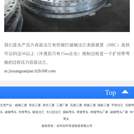
我们是生产压力容器法兰有些锻打碳钢法兰表面硬度（HRC）虽然
可以到达56以上（淬透层只有15㎜左右）推制过程是一个扩径带弯
曲的过程压力容器法兰。
m.jixuanguanjian.b2b168.com
Top
主营产品：碳钢三通 等径三通 异径三通 三通厂家 无缝三通 焊接三通 国标三通 平焊法兰 无缝弯
头 碳钢弯头 对焊弯头 锻造法兰 大口径法兰 国标弯头 焊接弯头 焊接弯头厂家 碳钢弯头厂家 90°
弯头
版权所有：沧州吉轩管道制造有限公司