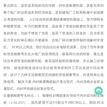
重点部位，该管道系统的综合性能，特别是耐磨性能，直接关系到
整个电厂的运营成本和经济效益，是新建电厂工程和检修中必须重
点考虑的问题。 人们在传统的普通碳素钢管的基础上，努力研制各
种耐磨管道。作为代耐磨管道，虽改善了管道的耐磨性并提高了管
道的寿命，但由于增加了负荷，提高了管道的工程造价，且当管系
应力变化时铸石难以不被破坏，在电厂铸石钢管焊裂的现象时常发
生。 针对以上情况，我们综合以往各项研究成果，总结了历年来煤
粉管道耐磨弯头在火电厂的使用情况，吸取同行业的经验，重点是
综合考虑管道的耐磨性能、耐高温性能和防腐性能，并从施工的便
利性、较低的制造成本以及比较简单的制作工艺出发进行综合考
虑，设计了几种主流耐磨型式的煤粉管道耐磨弯头，供使用单位选
择使用。 解决方案:内衬耐磨陶瓷贴片复合型式，内衬高铬合金双金
属型式，内衬环状碳化硅复合型式。
自蔓燃耐磨弯头特点：1、耐磨性好陶瓷复合管由于内衬层为刚玉陶
瓷（a-AL2O3），莫氏硬度可达9.0相当于HRC90以上。因此对冶