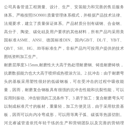
公司具备管道工程测量、设计、生产、安装能力和完善的售后服务
体系。严格按照ISO9001质量管理体系模式，并根据产品技术法律、
法规要求，建立了质量保证体系。产品材质分别有碳钢、合金钢、
高分子、陶瓷、碳化硅及用户要求的其他材料，所有产品均采用美
国标准ASME、ANSI、德国标准DIN、国内GB/T、DL/T、YB/T、
QB/T、SH、HG、JB等标准生产，非标产品均可按用户提供的技术
图纸资料加工生产。
耐磨层厚度3-15mm,耐磨性大大高于热处理耐磨钢、铸造耐磨铸铁，
抗磨数损能力也大大高于喷焊或热喷涂方法。2.抗冲击：由于耐磨弯
头的基板采用塑性很好的低碳钢板，可在受冲击的过程中吸收能
量，因而，耐磨复合钢板具有很强的抗冲击性能和抗裂性能，可以
应用到振动、冲击较强的工况条件下。3.易于加工：复合耐磨弯头可
以制成标准尺寸的板材，重量轻，加工方便灵活，由于采用软质基
板，因而可以向内冷弯成形，可以用等离子弧、碳弧等热源切割。
河北睿诚管道依托年轻干练的生产和营销团队以及完善的营销理