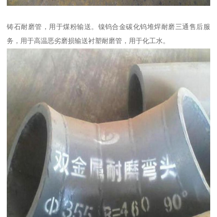
铸石耐磨管，用于煤粉输送。镍钨合金碳化钨堆焊耐磨三通售后服
务，用于高温恶劣磨损输送衬塑耐磨管，用于化工水。