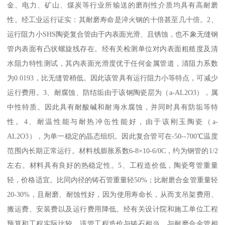
金、电力、矿山、煤炭等行业所输送的磨削性介质均具有高耐磨
性。经工业运行证实：其耐磨寿命是淬火钢的十倍甚至几十倍。2、
运行阻力小SHS陶瓷复合管由于内表面光滑、且锈蚀，也不象无缝钢
管内表面有凸状螺旋线存在。经有关检测单位对内表面粗糙度及清
水阻力特性测试，其内表面光滑度优于任何金属管道，清阻力系数
为0.0193，比无缝管稍低。因此该管具有运行阻力小等特点，可减少
运行费用。3、耐腐蚀、防结垢由于该钢陶瓷层为（a-AL2O3），属
中性特质。因此具有耐酸碱和耐海水腐蚀，并同时具有防垢等特
性。4、耐温性能与耐热冲缶性能好，由于该刚玉陶瓷（a-
AL2O3），为单一稳定的晶态组织。因此复合管可在-50--700℃温度
范围内长期正常运行。材料线膨胀系数6-8×10-6/0C，约为钢管的1/2
左右。材料具有良好的热稳定性。5、工程造价低，陶瓷弯管重量
轻，价格适宜。比同内径的铸石管重量轻50%；比耐磨合金管重量轻
20-30%，且耐磨、耐蚀性好，因为使用寿命长，从而支吊架费用、
搬运费、安装费以及运行费用降低。经有关设计院和施工单位工程
预算和工程实际比较，该管工程造价与铸石相当，与耐磨合金管相