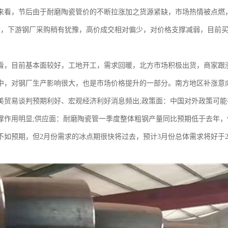
来看，节后由于耐磨陶瓷管价的不断拉涨加之货源紧缺，市场热情被点燃
0之后，下游钢厂采购稍有犹豫，高价成交相对偏少，对价格支撑减弱，目前
看，目前基本面较好，工地开工，需求回暖，北方市场积极出货，商家跟
产中，对钢厂生产影响很大，也是市场价格提升的一部分。南方地区补涨意
美贸易谈判预期利好、宏观经济利好消息频出;政策面：中国对外政策可能
撑作用明显;供应面：耐磨陶瓷管一季度整体粗钢产量同比预期低于去年，
不如预期，但2月份需求的冰点期很快将过去，预计3月份总体需求将好于2