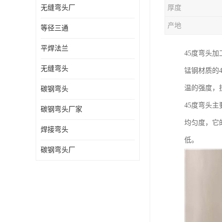
无缝弯头厂
厚度
热压弯头
产地
等径三通
镀锌弯头
平焊法兰
45度弯头加
无缝弯头
锰钢材质的
温的强度，
碳钢弯头
45度弯头
碳钢弯头厂家
均匀度，它
焊接弯头
低。
碳钢弯头厂