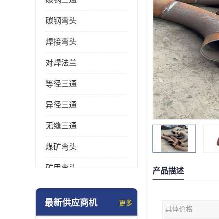
碳钢弯头
焊接弯头
对焊法兰
等径三通
异径三通
无缝三通
煤矿弯头
矿用弯头
产品描述
冲压弯头
最新供应商机
更多
具体价格
国标弯头