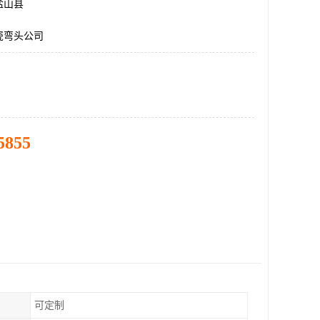
盐山县
瓷弯头公司
5855
可定制