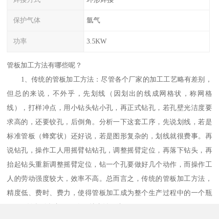
保护气体
氩气
功率
3.5KW
管板加工方法有哪些呢？
1、传统的管板加工方法：尽管各个厂家的加工工艺略有差别，
但总的来说，不外乎，先划线（因划出的线成网格状，称网格
线），打样冲点，用小钻头钻小孔，再正式钻孔，若孔壁光洁度要
求高的，还要铰孔，后倒角。分析一下这套工序，先说划线，若是
标准管板（蜂窝状）还好说，若是图形复杂的，划线就很费事。再
说钻孔，操作工人用摇臂钻钻孔，调整摇臂定位，再落下钻头，再
抬起钻头重新调整摇臂定位，钻一个孔要做好几个动作，而操作工
人的劳动强度较大，效率不高。总而言之，传统的管板加工方法，
精度低、费时、费力，使得管板加工成为整个生产过程中的一个瓶
颈，一谈起管板加工，人们就直皱眉头。