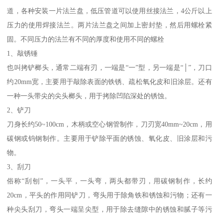
道，各种安装一片法兰盘，低压管道可以使用丝接法兰，4公斤以上
压力的使用焊接法兰。两片法兰盘之间加上密封垫，然后用螺栓紧
固。不同压力的法兰有不同的厚度和使用不同的螺栓
1、敲锈锤
也叫拷铲榔头，通常二端有刃，一端是“一”型，另一端是“│”，刀口
约20mm宽，主要用于敲除表面的铁锈、疏松氧化皮和旧涂层。还有
一种一头带尖的尖头榔头，用于拷除凹陷深处的锈蚀。
2、铲刀
刀身长约50~100cm，木柄或空心钢管制作，刀刃宽40mm~20cm，用
碳钢或钨钢制作。主要用于铲除平面的锈蚀、氧化皮、旧涂层和污
物。
3、刮刀
俗称“刮刨”，一头平，一头弯，两头都带刃，用碳钢制作，长约
20cm，平头的作用同铲刀，弯头用于除角铁和锈蚀和污物；还有一
种尖头刮刀，弯头一端呈尖型，用于除去缝隙中的锈蚀和腻子等污