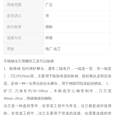
用途范围
广泛
是否进口
否
执行标准
国标
连接方式
焊接
用途
电厂,化工
不锈钢法兰用哪些工具可以除锈
1、敲锈锤 也叫拷铲榔头，通常二端有刃，一端是一型，另一端是
│，刀口约20mm宽，主要用于敲除表面的铁锈、疏松氧化皮和旧涂
层。还有一种一头带尖的尖头榔头，用于拷除凹陷深处的锈蚀。 2、
铲刀 刀身长约50~100cm，木柄或空心钢管制作，刀刃宽
40mm~20cm，用碳钢或钨钢制...
法兰是一种盘状零件，在管道工程中为常见，法兰都是成对使用
的。在管道工程中，法兰主要用于管道的连接。在需要连接的管