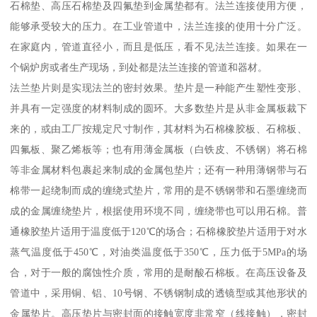
石棉垫、高压石棉垫及四氟垫到金属垫都有。法兰连接使用方便，
能够承受较大的压力。在工业管道中，法兰连接的使用十分广泛。
在家庭内，管道直径小，而且是低压，看不见法兰连接。如果在一
个锅炉房或者生产现场，到处都是法兰连接的管道和器材。
法兰垫片则是实现法兰的密封效果。垫片是一种能产生塑性变形、
并具有一定强度的材料制成的圆环。大多数垫片是从非金属板裁下
来的，或由工厂按规定尺寸制作，其材料为石棉橡胶板、石棉板、
四氟板、聚乙烯板等；也有用薄金属板（白铁皮、不锈钢）将石棉
等非金属材料包裹起来制成的金属包垫片；还有一种用薄钢带与石
棉带一起绕制而成的缠绕式垫片，常用的是不锈钢带和石墨缠绕而
成的金属缠绕垫片，根据使用环境不同，缠绕带也可以用石棉。普
通橡胶垫片适用于温度低于120℃的场合；石棉橡胶垫片适用于对水
蒸气温度低于450℃，对油类温度低于350℃，压力低于5MPa的场
合，对于一般的腐蚀性介质，常用的是耐酸石棉板。在高压设备及
管道中，采用铜、铝、10号钢、不锈钢制成的透镜型或其他形状的
金属垫片。高压垫片与密封面的接触宽度非常窄（线接触），密封