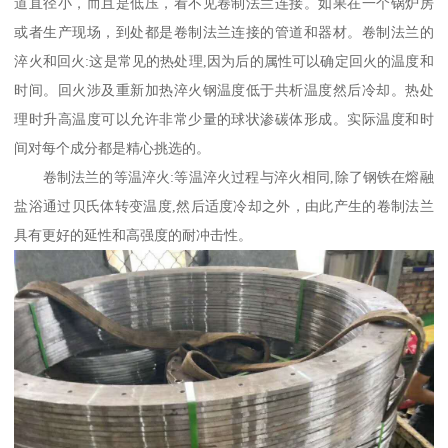
道直径小，而且是低压，看不见卷制法兰连接。如果在一个锅炉房
或者生产现场，到处都是卷制法兰连接的管道和器材。卷制法兰的
淬火和回火:这是常见的热处理,因为后的属性可以确定回火的温度和
时间。回火涉及重新加热淬火钢温度低于共析温度然后冷却。热处
理时升高温度可以允许非常少量的球状渗碳体形成。实际温度和时
间对每个成分都是精心挑选的。
卷制法兰的等温淬火:等温淬火过程与淬火相同,除了钢铁在熔融
盐浴通过贝氏体转变温度,然后适度冷却之外，由此产生的卷制法兰
具有更好的延性和高强度的耐冲击性。