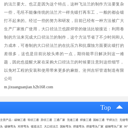
的法兰要大。也正是因为这个特点，这种飞法兰的制作方法要复杂
一些，毛坯不能像传统的法兰片一样先锻打再车工，一般的都会锻
打不起来的。经过一些的努力和研发，目前已经有一种方法被广大
生产厂家推广使用，大口径法兰也跟焊管的做法比较接近：利用卷
制的方法来完成大口径法兰的制作，这个方法节省了不少时间和人
力成本，可卷制的大口径法兰的在抗压力和抗腐蚀方面要比锻打的
差很多，这也是目前比较头疼的一点，期待能早日解决到这一难
题，因此也提醒大家在采购大口径法兰的时候要注意到这些细节，
以免对工程的安装和使用带来更多的麻烦。沧州吉轩管道制造有限
公司
m.jixuanguanjian.b2b168.com
Top
主营产品：碳钢三通 等径三通 异径三通 三通厂家 无缝三通 焊接三通 国标三通 平焊法兰 无缝弯
头 碳钢弯头 对焊弯头 锻造法兰 大口径法兰 国标弯头 焊接弯头 焊接弯头厂家 碳钢弯头厂家 90°