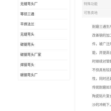
无缝弯头厂
特殊功能
热压弯头
可售卖地
等径三通
镀锌弯头
平焊法兰
耐磨三通生
无缝弯头
改善钢的加
件，被广泛
碳钢弯头
能，并提高
碳钢弯头厂家
时继续对管
焊接弯头
不但具有较
碳钢弯头厂
性，同时还
传统耐磨处
陶瓷贴片复
沙的冲刷下