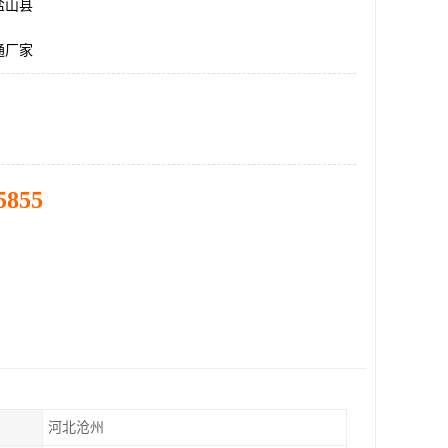
盐山县
通厂家
5855
河北沧州