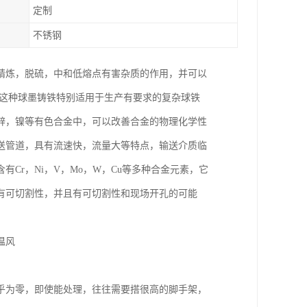
定制
不锈钢
精炼，脱硫，中和低熔点有害杂质的作用，并可以
于这种球墨铸铁特别适用于生产有要求的复杂球铁
锌，镍等有色合金中，可以改善合金的物理化学性
送管道，具有流速快，流量大等特点，输送介质临
Cr，Ni，V，Mo，W，Cu等多种合金元素，它
有可切割性，并且有可切割性和现场开孔的可能
温风
乎为零，即使能处理，往往需要搭很高的脚手架，