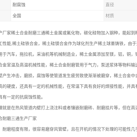
耐腐蚀
直径
全国
材质
产厂家稀土合金耐磨三通稀土金属或氟化物，碳化硅物加入钢种，能起到
工性能,稀土硅铁合金，稀土硅镁合金作为球化剂生产稀土球墨铸铁，由
用于汽车，拖拉机，采油机等机械制造业，稀土金属添加至镁，铝，铜，
合金室温及高温机械性能，稀土合金耐磨管用于气力，泵送浆体等物料输
壁产生冲击，磨损，腐蚀等使管道发生疲劳致使渐渐被磨穿，稀土合金中含有
高的硬度，还具有一定的机械性能，在常温下具有良好的焊接性能，并具
具有一定的抗腐蚀性能。
理就是在热风管道内壁打上浇注料或者镶嵌耐磨砖、耐磨挂片等，但在高
合耐磨三通生产厂家
，耐磨程度有限，很容易磨穿风管壁，且在开机的情况下处理的可能性几