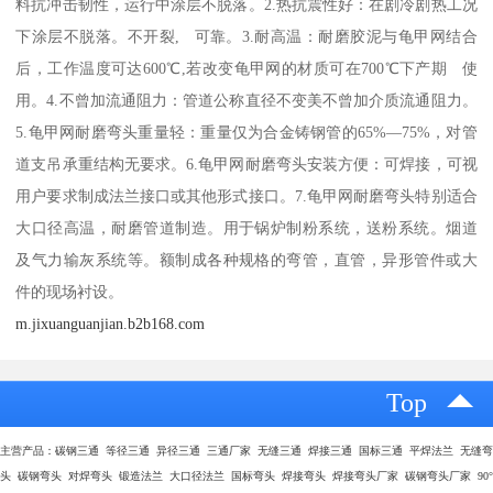
料抗冲击韧性，运行中涂层不脱落。2.热抗震性好：在剧冷剧热工况
下涂层不脱落。不开裂, 可靠。3.耐高温：耐磨胶泥与龟甲网结合
后，工作温度可达600℃,若改变龟甲网的材质可在700℃下产期 使
用。4.不曾加流通阻力：管道公称直径不变美不曾加介质流通阻力。
5.龟甲网耐磨弯头重量轻：重量仅为合金铸钢管的65%—75%，对管
道支吊承重结构无要求。6.龟甲网耐磨弯头安装方便：可焊接，可视
用户要求制成法兰接口或其他形式接口。7.龟甲网耐磨弯头特别适合
大口径高温，耐磨管道制造。用于锅炉制粉系统，送粉系统。烟道
及气力输灰系统等。额制成各种规格的弯管，直管，异形管件或大
件的现场衬设。
m.jixuanguanjian.b2b168.com
Top
主营产品：碳钢三通 等径三通 异径三通 三通厂家 无缝三通 焊接三通 国标三通 平焊法兰 无缝弯
头 碳钢弯头 对焊弯头 锻造法兰 大口径法兰 国标弯头 焊接弯头 焊接弯头厂家 碳钢弯头厂家 90°