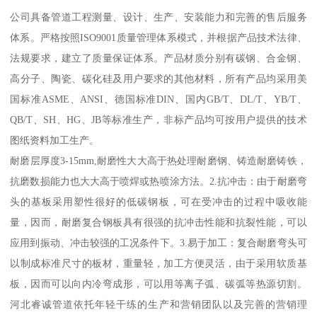
公司具备管道工程测量、设计、生产、安装能力和完善的售后服务
体系。严格按照ISO9001质量管理体系模式，并根据产品技术法律、
法规要求，建立了质量保证体系。产品材质分别有碳钢、合金钢、
高分子、陶瓷、碳化硅及用户要求的其他材料，所有产品均采用美
国标准ASME、ANSI、德国标准DIN、国内GB/T、DL/T、YB/T、
QB/T、SH、HG、JB等标准生产，非标产品均可按用户提供的技术
图纸资料加工生产。
耐磨层厚度3-15mm,耐磨性大大高于热处理耐磨钢、铸造耐磨铸铁，
抗磨数损能力也大大高于喷焊或热喷涂方法。2.抗冲击：由于耐磨弯
头的基板采用塑性很好的低碳钢板，可在受冲击的过程中吸收能
量，因而，耐磨复合钢板具有很强的抗冲击性能和抗裂性能，可以
应用到振动、冲击较强的工况条件下。3.易于加工：复合耐磨弯头可
以制成标准尺寸的板材，重量轻，加工方便灵活，由于采用软质基
板，因而可以向内冷弯成形，可以用等离子弧、碳弧等热源切割。
河北睿诚管道依托年轻干练的生产和营销团队以及完善的营销理