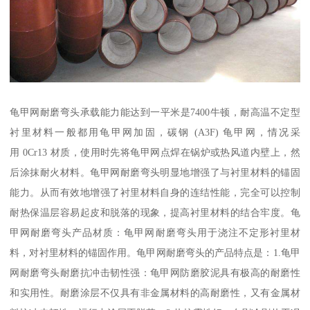
龟甲网耐磨弯头承载能力能达到一平米是7400牛顿，耐高温不定型
衬里材料一般都用龟甲网加固，碳钢 (A3F) 龟甲网，情况采
用 0Cr13 材质，使用时先将龟甲网点焊在锅炉或热风道内壁上，然
后涂抹耐火材料。龟甲网耐磨弯头明显地增强了与衬里材料的锚固
能力。从而有效地增强了衬里材料自身的连结性能，完全可以控制
耐热保温层容易起皮和脱落的现象，提高衬里材料的结合牢度。龟
甲网耐磨弯头产品材质：龟甲网耐磨弯头用于浇注不定形衬里材
料，对衬里材料的锚固作用。龟甲网耐磨弯头的产品特点是：1.龟甲
网耐磨弯头耐磨抗冲击韧性强：龟甲网防磨胶泥具有极高的耐磨性
和实用性。耐磨涂层不仅具有非金属材料的高耐磨性，又有金属材