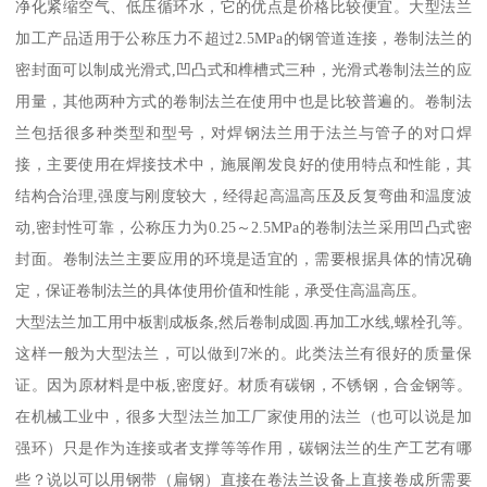
净化紧缩空气、低压循环水，它的优点是价格比较便宜。大型法兰
加工产品适用于公称压力不超过2.5MPa的钢管道连接，卷制法兰的
密封面可以制成光滑式,凹凸式和榫槽式三种，光滑式卷制法兰的应
用量，其他两种方式的卷制法兰在使用中也是比较普遍的。卷制法
兰包括很多种类型和型号，对焊钢法兰用于法兰与管子的对口焊
接，主要使用在焊接技术中，施展阐发良好的使用特点和性能，其
结构合治理,强度与刚度较大，经得起高温高压及反复弯曲和温度波
动,密封性可靠，公称压力为0.25～2.5MPa的卷制法兰采用凹凸式密
封面。卷制法兰主要应用的环境是适宜的，需要根据具体的情况确
定，保证卷制法兰的具体使用价值和性能，承受住高温高压。
大型法兰加工用中板割成板条,然后卷制成圆.再加工水线,螺栓孔等。
这样一般为大型法兰，可以做到7米的。此类法兰有很好的质量保
证。因为原材料是中板,密度好。材质有碳钢，不锈钢，合金钢等。
在机械工业中，很多大型法兰加工厂家使用的法兰（也可以说是加
强环）只是作为连接或者支撑等等作用，碳钢法兰的生产工艺有哪
些？说以可以用钢带（扁钢）直接在卷法兰设备上直接卷成所需要