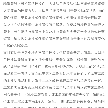
输送管线上可拆卸的连接件。大型法兰连接法也是与铸铁管及钢管
之间简单的连接方法。大型法兰连接法适用于管径从φ32-315mm的
管件连接。安装承插式伸缩短管连接件，使用锚固管卡进行固定，
以防止在热胀冷缩中承插管位置的移动。在楼板与楼板间的垂竖立
管上、长距离的收集管网上以及埋地管道至少安装一个承插式伸缩
短管。这是因为承插式伸缩短管不仅能消除由于排水过程温度变化
引起的热胀冷缩。
而且有助于与各个楼面支管的连接，使得管道安装为简单。大型法
兰连接法能够在不同的行业领域中充分发挥作用和价值，按照的方
式和原理进行使用和推广，充分展现性能优势。大型法兰的2个法兰
面是相互垂直的，而立式车床的工作台是水平回转的，所以该工装
的主要功能是利用大端法兰上的螺栓孔把工装与法兰连接在一起。
工装装夹在工作台上时应保证被加工的法兰平面与立式车床工作台
同心并平行，为减少工装数量，该工装应能变换装夹位置，保证在1
个工装上能加工弯头2端大小法兰。同时该工装必须具备足够的刚