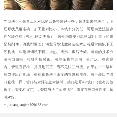
异型法兰和铸造工艺对比的话是铸造好一些，铸造出来的法兰 ，毛
坯形状尺度准确，加工量对比小，本钱十分的低，可是铸造法兰存
在的缺点有（气孔.裂纹.夹杂）；铸件内部安排流线型对比差（如果
是切削件，流线型更差）河北异型法兰铸造技术进程通常由以下工
序构成，即选择钢坯下料、加热、成形、锻后冷却。铸造的技术办
法有自由锻、模锻和胎膜锻。法兰衔接的运用十分广泛。在家庭
内，管道直径小，并且是低压，看不见法兰衔接。如果在一个锅炉
房或许出产现场，处处都是法兰衔接的管道和器件。法兰颈口与管
口直径一样，管口与对焊法兰对接时，接口处开45°坡口（也有其他
角度，看技术而定），管口与法兰颈成180°，直接在坡口处焊接，这
叫对焊。
m.jixuanguanjian.b2b168.com