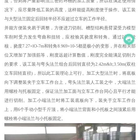
度，否则将严重影响法兰密封环槽的加工质量，所以在满足使用情
况下，应尽量降低工装的高度，这样能提高刚度便于操作。该工装
与大型法兰固定后回转半径不应超过立车的工作半径。
并能方便装夹易于调整，方便进刀切削。槽型结构悬臂梁受力模型
车削时受力发生弯曲和扭转，应校验其挠度和转角。通过以上校
核，挠度7.27×lO-7m和转角8.969×10-5都是极小的变形，并在相关部
位又增加了加强筋等，刚度远超计算数值，刚度完全能满足切削力
的要求，该工装与弯头法兰组合后回转直径为2.42m&lt;3.50m(双柱
立车回转直径)，所以此工装理论上可行。加工大型法兰时，将底板
向下调整装夹于立车工作台上，弯头法兰装人工装之中，大端法兰
用螺栓与托板固定，保证法兰加工面与立车工作台同心且平行才能
进行切削。加工小端法兰时将工装底板向下，装夹于立车工作台
上，用6个手动小型千斤顶，将小端法兰背面和小托板之间顶紧后用
螺栓将小端法兰与小托板固定。