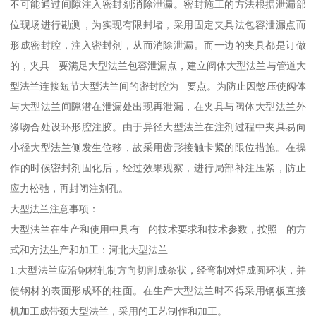
不可能通过间隙注入密封剂消除泄漏。密封施工的方法根据泄漏部
位现场进行勘测，为实现有限封堵，采用固定夹具法包容泄漏点而
形成密封腔，注入密封剂，从而消除泄漏。而一边的夹具都是订做
的，夹具 要满足大型法兰包容泄漏点，建立阀体大型法兰与管道大
型法兰连接短节大型法兰间的密封腔为 要点。为防止因憋压使阀体
与大型法兰间隙潜在泄漏处出现再泄漏，在夹具与阀体大型法兰外
缘吻合处设环形腔注胶。由于异径大型法兰在注剂过程中夹具易向
小径大型法兰侧发生位移，故采用齿形接触卡紧的限位措施。在操
作的时候密封剂固化后，经过效果观察，进行局部补注压紧，防止
应力松弛，再封闭注剂孔。
大型法兰注意事项：
大型法兰在生产和使用中具有 的技术要求和技术参数，按照 的方
式和方法生产和加工：河北大型法兰
1.大型法兰应沿钢材轧制方向切割成条状，经弯制对焊成圆环状，并
使钢材的表面形成环的柱面。在生产大型法兰时不得采用钢板直接
机加工成带颈大型法兰，采用的工艺制作和加工。