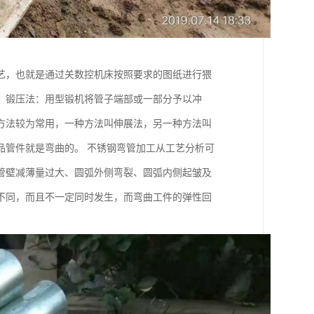
艺，也就是通过关数控机床按照要求的图纸进行猥
。锻压法：用型锻机将管子端部或一部分予以冲
方法较为常用，一种方法叫伸展法，另一种方法叫
品管件就是弯曲的。 不锈钢弯管加工从工艺分析可
侧管壁减薄量过大、圆弧外侧弯裂、圆弧内侧起皱及
不同，而且不一定同时发生，而弯曲工件的弹性回