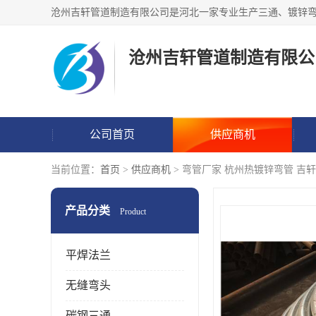
沧州吉轩管道制造有限公
公司首页
供应商机
当前位置：
首页
>
供应商机
> 弯管厂家 杭州热镀锌弯管 吉
产品分类
Product
平焊法兰
无缝弯头
碳钢三通