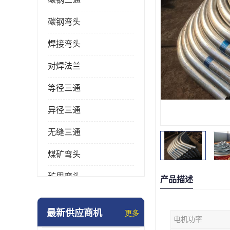
碳钢弯头
焊接弯头
对焊法兰
等径三通
异径三通
无缝三通
煤矿弯头
矿用弯头
产品描述
冲压弯头
最新供应商机
更多
电机功率
国标弯头