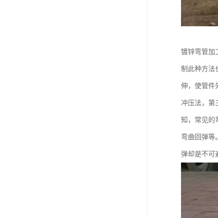
镀锌弯管加
制此种方法
伸，使管件
冲压法，第
知，常见的
弯曲回弹等
弹却是不可