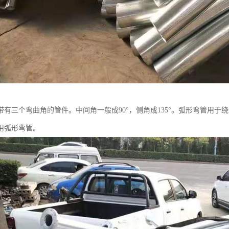
带有三个弯曲角的管件。中间角一般成90°，侧角成135°。弧形弯管用
用弧形弯管。