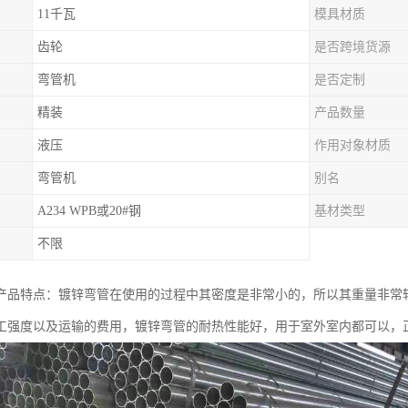
11千瓦
模具材质
齿轮
是否跨境货源
弯管机
是否定制
精装
产品数量
液压
作用对象材质
弯管机
别名
A234 WPB或20#钢
基材类型
不限
产品特点：镀锌弯管在使用的过程中其密度是非常小的，所以其重量非常
工强度以及运输的费用，镀锌弯管的耐热性能好，用于室外室内都可以，正