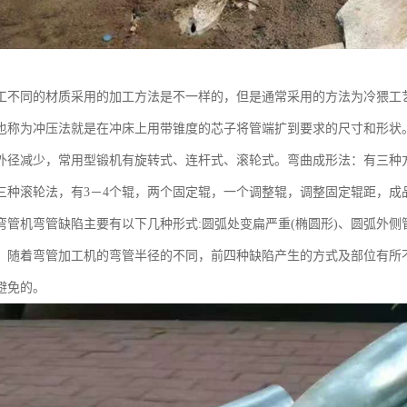
工不同的材质采用的加工方法是不一样的，但是通常采用的方法为冷猥工
也称为冲压法就是在冲床上用带锥度的芯子将管端扩到要求的尺寸和形状
外径减少，常用型锻机有旋转式、连杆式、滚轮式。弯曲成形法：有三种
三种滚轮法，有3－4个辊，两个固定辊，一个调整辊，调整固定辊距，成
弯管机弯管缺陷主要有以下几种形式:圆弧处变扁严重(椭圆形)、圆弧外
。随着弯管加工机的弯管半径的不同，前四种缺陷产生的方式及部位有所
避免的。