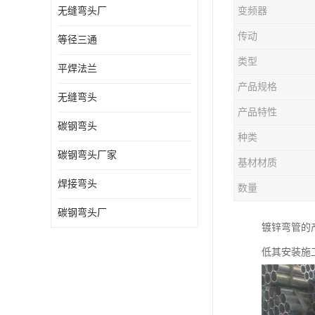
无缝弯头厂
变频器
热压弯头
传动
等径三通
镀锌弯头
类型
平焊法兰
产品规格
无缝弯头
产品特性
碳钢弯头
种类
碳钢弯头厂家
基材材质
焊接弯头
数量
碳钢弯头厂
镀锌弯管的
低其安装施