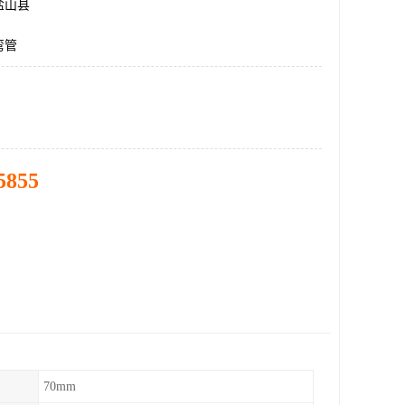
盐山县
弯管
5855
70mm