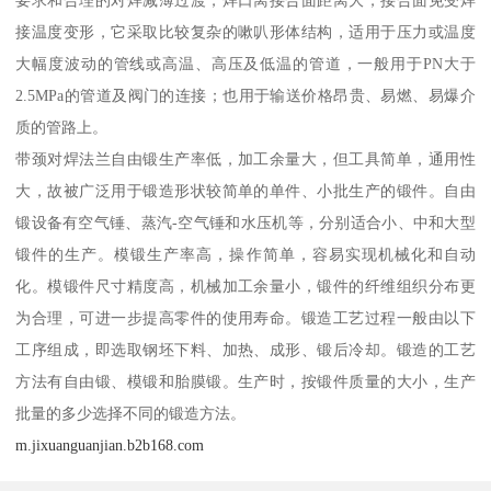
要求和合理的对焊减薄过渡，焊口离接合面距离大，接合面免受焊
接温度变形，它采取比较复杂的嗽叭形体结构，适用于压力或温度
大幅度波动的管线或高温、高压及低温的管道，一般用于PN大于
2.5MPa的管道及阀门的连接；也用于输送价格昂贵、易燃、易爆介
质的管路上。
带颈对焊法兰自由锻生产率低，加工余量大，但工具简单，通用性
大，故被广泛用于锻造形状较简单的单件、小批生产的锻件。自由
锻设备有空气锤、蒸汽-空气锤和水压机等，分别适合小、中和大型
锻件的生产。模锻生产率高，操作简单，容易实现机械化和自动
化。模锻件尺寸精度高，机械加工余量小，锻件的纤维组织分布更
为合理，可进一步提高零件的使用寿命。锻造工艺过程一般由以下
工序组成，即选取钢坯下料、加热、成形、锻后冷却。锻造的工艺
方法有自由锻、模锻和胎膜锻。生产时，按锻件质量的大小，生产
批量的多少选择不同的锻造方法。
m.jixuanguanjian.b2b168.com