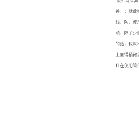
镀锌弯管具
善，；就此
线、防，使
能，除了少
的话，也就
上显得稍微
且在使用管