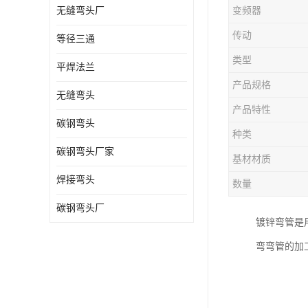
无缝弯头厂
变频器
热压弯头
传动
等径三通
镀锌弯头
类型
平焊法兰
产品规格
无缝弯头
产品特性
碳钢弯头
种类
碳钢弯头厂家
基材材质
焊接弯头
数量
碳钢弯头厂
镀锌弯管是
弯弯管的加