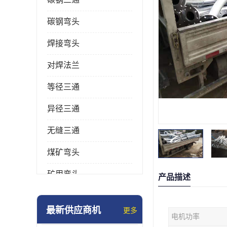
碳钢弯头
焊接弯头
对焊法兰
等径三通
异径三通
无缝三通
煤矿弯头
矿用弯头
产品描述
冲压弯头
最新供应商机
更多
电机功率
国标弯头