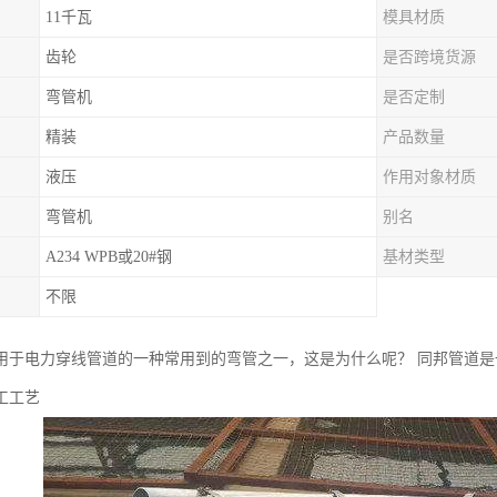
11千瓦
模具材质
齿轮
是否跨境货源
弯管机
是否定制
精装
产品数量
液压
作用对象材质
弯管机
别名
A234 WPB或20#钢
基材类型
不限
用于电力穿线管道的一种常用到的弯管之一，这是为什么呢？ 同邦管道
工工艺