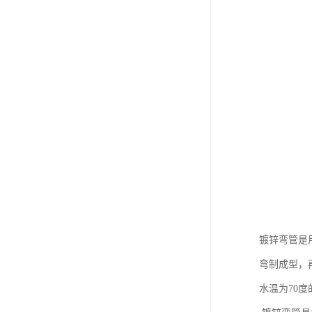
镀锌弯管是
弯制成型，
水温为70