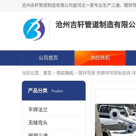
沧州吉轩管道制造有限公
公司首页
供应商机
当前位置：
首页
>
供应商机
> 镀锌弯管 热镀锌弯管制造商 
产品分类
Product
平焊法兰
无缝弯头
碳钢三通