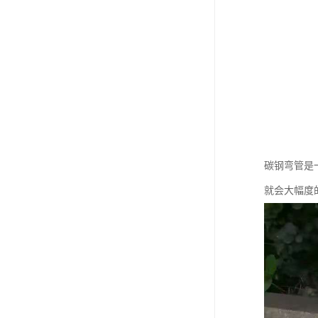
碳钢弯管是
就会大幅度