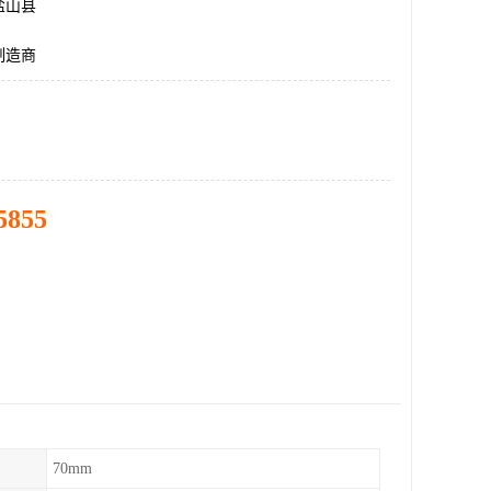
盐山县
制造商
5855
70mm