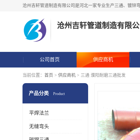
沧州吉轩管道制造有限公
公司首页
供应商机
当前位置：
首页
>
供应商机
> 三通 濮阳耐磨三通批发
产品分类
Product
平焊法兰
无缝弯头
碳钢三通