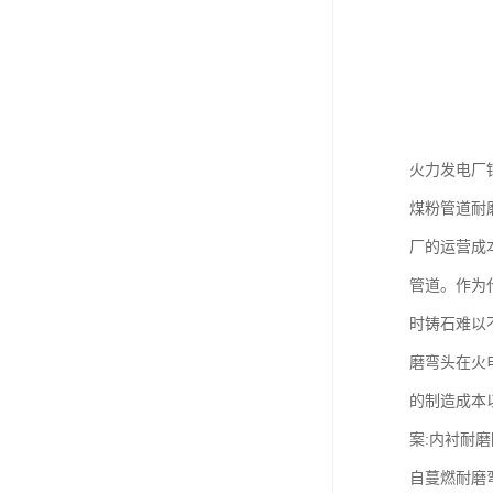
火力发电厂
煤粉管道耐
厂的运营成
管道。作为
时铸石难以
磨弯头在火
的制造成本
案:内衬耐
自蔓燃耐磨弯