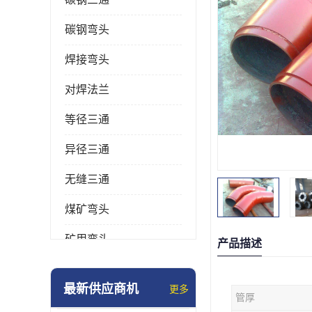
碳钢弯头
焊接弯头
对焊法兰
等径三通
异径三通
无缝三通
煤矿弯头
矿用弯头
产品描述
冲压弯头
最新供应商机
更多
管厚
国标弯头