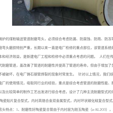
锅炉的煤粉输送管道耐磨弯头，必须综合考虑防漏、防腐蚀、防雨、防冻
磨弯头磨损特别严重，长期以来一直是电厂检修的重点部位，该管道系统
本和经济效益，是新建电厂工程和检修中必须重点考虑的问题。 人们在
代耐磨管道，虽改善了管道的耐磨性并提高了管道的寿命，但由于增加了
不被破坏，在电厂铸石钢管焊裂的现象时常发生。 针对以上情况，我们
电厂的使用情况，吸取同行业的经验，重点是综合考虑管道的耐磨性能、
以及比较简单的制作工艺出发进行综合考虑，设计了几种主流耐磨型式的
磨陶瓷贴片复合型式，内衬高铬合金双金属型式，内衬环状碳化硅复合型式
头特点：1、耐磨性好陶瓷复合管由于内衬层为刚玉陶瓷（a-AL2O3），莫