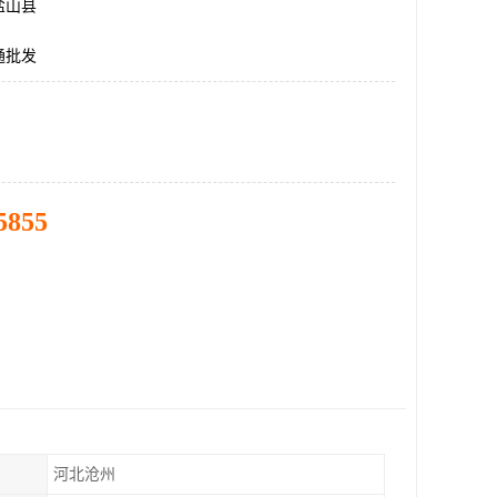
盐山县
通批发
5855
河北沧州