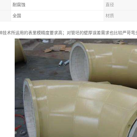
耐腐蚀
直径
全国
材质
种技术所运用的表里模精度要求高；对管坯的壁厚误差需求也比较严苛弯