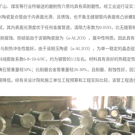
矿山、煤炭等行业所输送的磨削性介质均具有高耐磨性。经工业运行证实
HS陶瓷复合管由于内表面光滑、且锈蚀，也不象无缝钢管内表面有凸状螺
试，其内表面光滑度优于任何金属管道，清阻力系数为0.0193，比无缝
、耐腐蚀、防结垢由于该钢陶瓷层为（a-AL2O3），属中性特质。因此
与耐热冲缶性能好，由于该刚玉陶瓷（a-AL2O3），为单一稳定的晶态组织
线膨胀系数6-8×10-6/0C，约为钢管的1/2左右。材料具有良好的热
铸石管重量轻50%；比耐磨合金管重量轻20-30%，且耐磨、耐蚀性好
用降低。经有关设计院和施工单位工程预算和工程实际比较，该管工程造