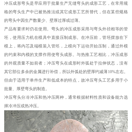
冲压成形弯头是早应用于批量生产无缝弯头的成形工艺，在常用规
格的弯头生产中已被热推法或其它成形工艺所替代，但在某些规格
的弯头中因生产数量少、壁厚过厚或过薄。
产品有要求时仍在使用。弯头的冲压成形采用与弯头外径相等的管
坯，使用压力机在模具中直接压制成形。在冲压前，管坯摆放在下
模上，将内芯及端模装入管坯，上模向下运动开始压制，通过外模
的约束和内模的支撑作用使弯头成形。与热推工艺相比，冲压成形
的外观质量不如前者；冲压弯头在成形时外弧处于拉伸状态，没有
其它部位多余的金属进行补偿，所以外弧处的壁厚约减薄10%左右。
但由于适用于单件生产和低成本的特点，故冲压弯头工艺多用于小
批量、厚壁弯头的制造。
冲压弯头分冷冲压和热冲压两种，通常根据材料性质和设备能力选
择冷冲压或热冲压。