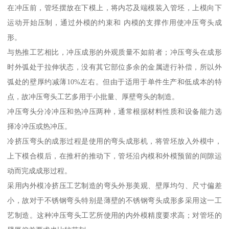
在冲压前，管坯摆放在下模上，将内芯及端模装入管坯，上模向下
运动开始压制，通过外模的约束和 内模的支撑作用使冲压弯头成
形。
与热推工艺相比，冲压成形的外观质量不如前者；冲压弯头在成形
时外弧处于拉伸状态，没有其它部位多余的金属进行补偿，所以外
弧处的壁厚约减薄10%左右。但由于适用于单件生产和低成本的特
点，故冲压弯头工艺多用于小批量、厚壁弯头的制造。
冲压弯头分冷冲压和热冲压两种，通常根据材料性质和设备能力选
择冷冲压或热冲压。
冷挤压弯头的成形过程是使用的弯头成形机，将管坯放入外模中，
上下模合模后，在推杆的推动下，管坯沿内模和外模预留的间隙运
动而完成成形过程。
采用内外模冷挤压工艺制造的弯头外形美观、壁厚均匀、尺寸偏差
小，故对于不锈钢弯头特别是薄壁的不锈钢弯头成形多采用这一工
艺制造。这种冲压弯头工艺所使用的内外模精度要求高；对管坯的