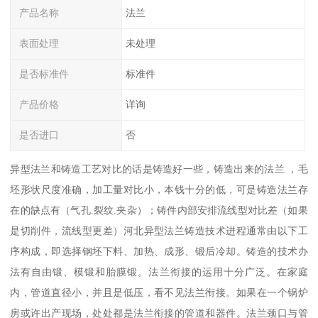
产品名称
法兰
表面处理
未处理
是否标准件
标准件
产品价格
详询
是否进口
否
异型法兰和铸造工艺对比的话是铸造好一些，铸造出来的法兰 ，毛
坯形状尺度准确，加工量对比小，本钱十分的低，可是铸造法兰存
在的缺点有（气孔.裂纹.夹杂）；铸件内部安排流线型对比差（如果
是切削件，流线型更差）河北异型法兰铸造技术进程通常由以下工
序构成，即选择钢坯下料、加热、成形、锻后冷却。铸造的技术办
法有自由锻、模锻和胎膜锻。法兰衔接的运用十分广泛。在家庭
内，管道直径小，并且是低压，看不见法兰衔接。如果在一个锅炉
房或许出产现场，处处都是法兰衔接的管道和器件。法兰颈口与管