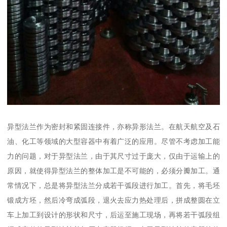
异型法兰作为密封和紧固连接件，亦称异形法兰。在航天航空及石
油、化工等领域的大型容器中有着广泛的应用。尽管不考虑加工能
力的问题，对于异型法兰，由于其尺寸过于庞大，仅由于运输上的
原因，就使得异型法兰的整体加工是不可能的，必须分瓣加工。通
常情况下，总是将异型法兰分成若干弧段进行加工。首先，将毛坯
锻成方坯，然后冷弯成弧段，退火去应力热处理后，拼成整圆在立
车上加工到设计的形状和尺寸，后运至施工现场，再将若干弧段组