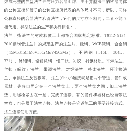
焊成完整的异型法兰并与压力容器组焊。由于异型法兰的容器筒体
的公称直径和管子的公称直径所代表的具体尺寸不同，所以，同样
公称直径的容器法兰和管法兰，它们的尺寸亦不相同，二者不能互
相代用。异型法兰的生产和执行标准： 。
法兰，指法兰的材质和做工上都符合国家规定标准。T9112~9124-
2010钢制管法兰》的规定生产的法兰片。锻钢、WCB碳钢、合金钢
（15Mo315CrMoV35CrMoV45CrMo）、不锈钢（316L、304L、
321）、铬钼钢、铬钼钒钢、钼二钛、衬胶、衬氟材质。平焊法兰、
丝扣（螺纹）法兰、带颈法兰、对焊法兰、整体法兰、环连接法
兰、承插法兰及盲板等。 法兰(flange)连接就是把两个管道、管件或
器材，先各自固定在一个法兰盘上，两个法兰盘之间，加上法兰
垫，用螺栓紧固在一起，完成了连接。有的管件和器材已经自带法
兰盘，也是属于法兰连接。法兰连接是管道施工的重要连接方式。
法兰连接使用方便。