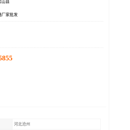
盐山县
通厂家批发
5855
河北沧州