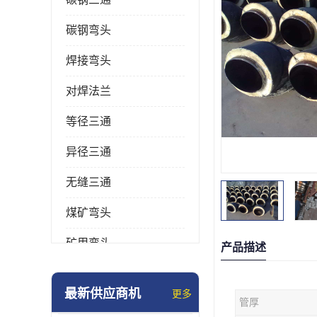
碳钢弯头
焊接弯头
对焊法兰
等径三通
异径三通
无缝三通
煤矿弯头
矿用弯头
产品描述
冲压弯头
最新供应商机
更多
管厚
国标弯头