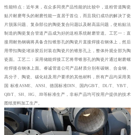
性能特点：近年来，在众多同类产品性能的比较中，送粉管道陶瓷
贴片耐磨弯头的耐磨性能一直居于首位，而且我们成功的解决了瓷
片脱落问题、复杂部位的陶瓷复合问题以及耐高温问题，使粘贴法
制造的陶瓷复合管道产品成为好的送粉系统耐磨管道。工艺一：直
接用耐热钢碗将具备含扣锥形孔的陶瓷片直接焊接在钢体上，然后
用带扣陶瓷堵涂胶后封装在陶瓷片的锥形孔上，整体外观全部为陶
瓷面。工艺二：采用储能焊接工艺将带锥形孔的陶瓷片通过耐磨螺
栓焊接在钢体上面。睿诚管道公司产品材质分别有碳钢、合金钢、
高分子、陶瓷、碳化硅及用户要求的其他材料，所有产品均采用美
国 标准ASME、ANSI、德国标准DIN、国内GB/T、DL/T、YB/T、
QB/T、SH、HG、JB等标准生产，非标产品均可按用户提供的技术
图纸资料加工生产。