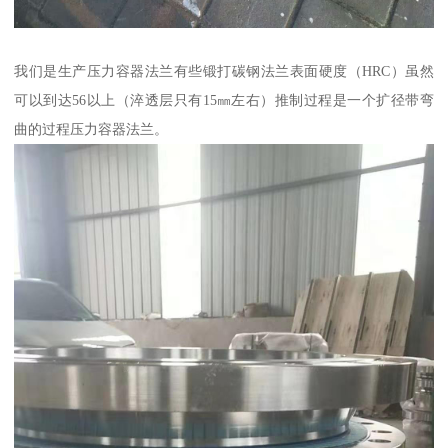
我们是生产压力容器法兰有些锻打碳钢法兰表面硬度（HRC）虽然
可以到达56以上（淬透层只有15㎜左右）推制过程是一个扩径带弯
曲的过程压力容器法兰。