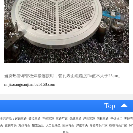
当换热管与管板焊接连接时，管孔表面粗糙度Ra值不大于25μm。
m.jixuanguanjian.b2b168.com
Top
主营产品：碳钢三通 等径三通 异径三通 三通厂家 无缝三通 焊接三通 国标三通 平焊法兰 无缝弯
头 碳钢弯头 对焊弯头 锻造法兰 大口径法兰 国标弯头 焊接弯头 焊接弯头厂家 碳钢弯头厂家 90°
弯头