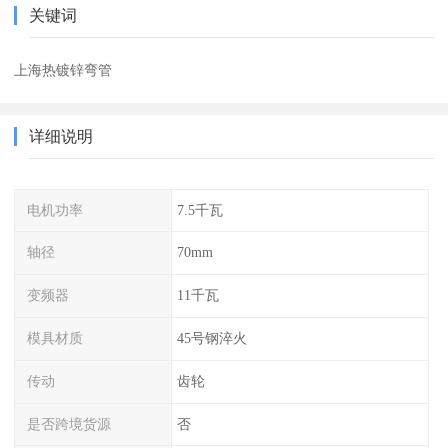
关键词
上海热镀锌弯管
详细说明
电机功率
7.5千瓦
轴径
70mm
变频器
11千瓦
模具材质
45号钢淬火
传动
齿轮
是否跨境货源
否