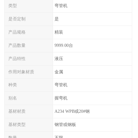
类型
弯管机
是否定制
是
产品规格
精装
产品数量
9999.00台
产品特性
液压
作用对象材质
金属
种类
弯管机
别名
握弯机
基材材质
A234 WPB或20#钢
基材类型
钢管或钢板
数量
不限