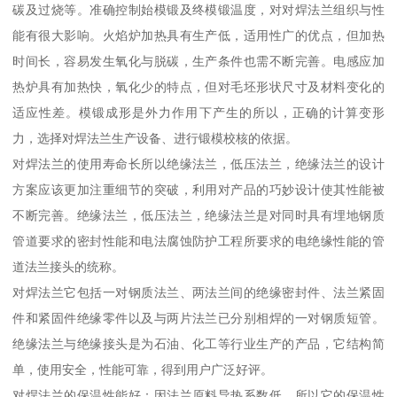
碳及过烧等。准确控制始模锻及终模锻温度，对对焊法兰组织与性
能有很大影响。火焰炉加热具有生产低，适用性广的优点，但加热
时间长，容易发生氧化与脱碳，生产条件也需不断完善。电感应加
热炉具有加热快，氧化少的特点，但对毛坯形状尺寸及材料变化的
适应性差。模锻成形是外力作用下产生的所以，正确的计算变形
力，选择对焊法兰生产设备、进行锻模校核的依据。
对焊法兰的使用寿命长所以绝缘法兰，低压法兰，绝缘法兰的设计
方案应该更加注重细节的突破，利用对产品的巧妙设计使其性能被
不断完善。绝缘法兰，低压法兰，绝缘法兰是对同时具有埋地钢质
管道要求的密封性能和电法腐蚀防护工程所要求的电绝缘性能的管
道法兰接头的统称。
对焊法兰它包括一对钢质法兰、两法兰间的绝缘密封件、法兰紧固
件和紧固件绝缘零件以及与两片法兰已分别相焊的一对钢质短管。
绝缘法兰与绝缘接头是为石油、化工等行业生产的产品，它结构简
单，使用安全，性能可靠，得到用户广泛好评。
对焊法兰的保温性能好：因法兰原料导热系数低，所以它的保温性