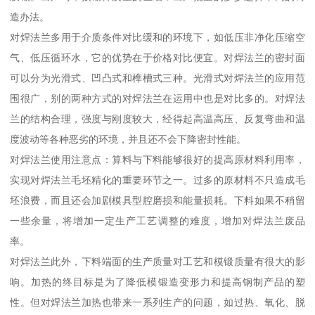
造办法。
对焊法兰多用于介质条件对比缓和的环境下，如低压非净化压缩空
气、低压循环水，它的优势在于价格对比便宜。对焊法兰的密封面
可以分为光滑式、凹凸式和榫槽式三种。光滑式对焊法兰的应用范
围很广，别的两种方式的对焊法兰在运用中也是对比多的。对焊法
兰的结构合理，强度与刚度较大，经得起高温高压、反复弯曲和温
度波动等各种恶劣的环境，并且还不会下降密封性能。
对焊法兰使用注意点：算料与下料能够很好的提高原材料利用率，
实现对焊法兰毛坯精化的重要环节之一。过多的原材料不只造成毛
坯浪费，而且还会加剧模具型腔磨损和能量损耗。下料如果不稍留
一些余量，将增加一定生产工艺调整的难度，增加对焊法兰废品
率。
对焊法兰此外，下料端面的生产质量对工艺和模锻质量有很大的影
响。加热的终目标是为了降低模锻造变形力和提高钢制产品的塑
性。但对焊法兰加热也带来一系列生产的问题，如过热、氧化、脱