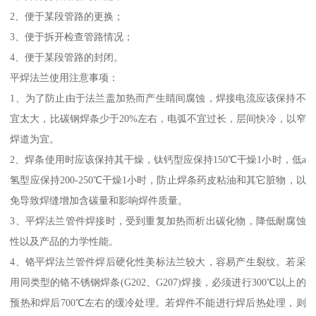
2、便于某段管路的更换；
3、便于拆开检查管路情况；
4、便于某段管路的封闭。
平焊法兰使用注意事项：
1、为了防止由于法兰盖加热而产生睛间腐蚀，焊接电流应该保持不
宜太大，比碳钢焊条少于20%左右，电弧不宜过长，层间快冷，以窄
焊道为宜。
2、焊条使用时应该保持其干燥，钛钙型应保持150℃干燥1小时，低a
氢型应保持200-250℃干燥1小时，防止焊条药皮粘油和其它脏物，以
免导致焊缝增加含碳量和影响焊件质量。
3、平焊法兰管件焊接时，受到重复加热而析出碳化物，降低耐腐蚀
性以及产品的力学性能。
4、铬平焊法兰管件焊后硬化性美标法兰较大，容易产生裂纹。若采
用同类型的铬不锈钢焊条(G202、G207)焊接，必须进行300℃以上的
预热和焊后700℃左右的缓冷处理。若焊件不能进行焊后热处理，则