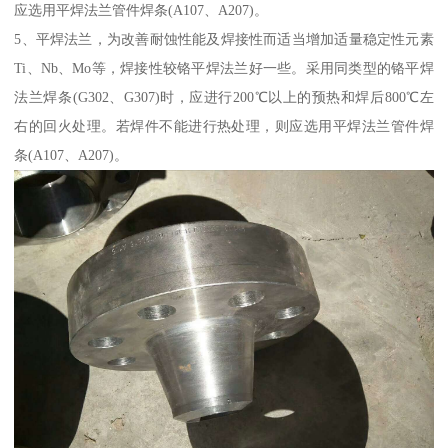
应选用平焊法兰管件焊条(A107、A207)。
5、平焊法兰，为改善耐蚀性能及焊接性而适当增加适量稳定性元素
Ti、Nb、Mo等，焊接性较铬平焊法兰好一些。采用同类型的铬平焊
法兰焊条(G302、G307)时，应进行200℃以上的预热和焊后800℃左
右的回火处理。若焊件不能进行热处理，则应选用平焊法兰管件焊
条(A107、A207)。