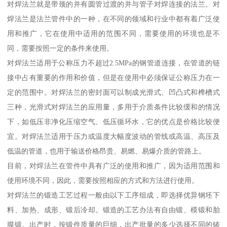
对焊法兰就是带颈的并有圆管过渡的并与管子对焊连接的法兰。对
焊法兰是法兰管件中的一种，在不同的领域和行业中都有着广泛使
用和推广，它在使用中适用的范围不同，需要使用的环境也是不
同，需要按照一定的条件来使用。
对焊法兰适用于公称压力不超过2.5MPa的钢管道连接，在管道的链
接中占有重要的作用和价值，但是在使用中必须保证公称压力在一
定的范围中。对焊法兰的密封面可以制成光滑式、凹凸式和榫槽式
三种，光滑式对焊法兰的应用量，多用于介质条件比较缓和的情况
下，如低压非净化压缩空气、低压循环水，它的优点是价格比较便
宜。对焊法兰适用于压力或温度大幅度波动的管线或高温、高压及
低温的管道，也用于输送价格昂贵、易燃、易爆介质的管路上。
目前，对焊法兰在管件中具有广泛的使用和推广，因为适用范围和
使用环境不同，因此，需要按照相应的方式和方法进行使用。
对焊法兰的锻造工艺过程一般由以下工序组成，即选择优异钢坯下
料、加热、成形、锻后冷却。锻造的工艺办法有自由锻、模锻和胎
膜锻。出产时，按锻件质量的巨细，出产批量的多少选择不同的铸