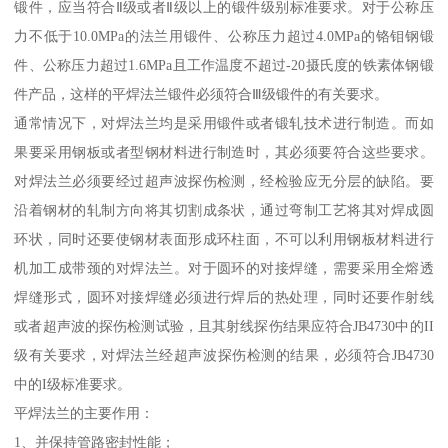
锻件，应当符合Ⅱ级或者Ⅱ级以上的锻件级别标准要求。对于公称压
力不低于10.0MPa的法兰用锻件、公称压力超过4.0MPa的铬钼钢锻
件、公称压力超过1.6MPa且工作温度不超过-20摄氏度的铁素体钢锻
件产品，这样的平焊法兰锻件必须符合Ⅲ级锻件的有关要求。
通常情况下，对焊法兰均是采用锻件或者锻轧技术进行制造。而如
果要采用钢板或者型钢材料进行制造时，其必须要符合这些要求。
对焊法兰必须要经过超声波探伤检测，经检验应无分层的缺陷。要
沿着钢材的轧制方向将其切割成条状，通过弯制工艺将其对焊成圆
环状，同时还要使钢材表面形成环柱面，不可以利用钢板材料进行
机加工成带颈的对焊法兰。对于圆环的对接焊缝，需要采用全熔透
焊缝形式，圆环对接焊缝必须进行焊后的热处理，同时还要作射线
或者超声波的探伤检测试验，且其射线探伤结果应符合JB4730中的II
级有关要求，对焊法兰经超声波探伤检测的结果，必须符合JB4730
中的I级标准要求。
平焊法兰的主要作用：
1、并保持管路密封性能；