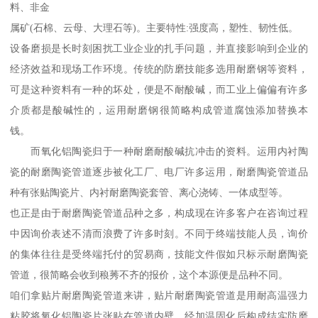
料、非金
属矿(石棉、云母、大理石等)。主要特性:强度高，塑性、韧性低。
设备磨损是长时刻困扰工业企业的扎手问题，并直接影响到企业的
经济效益和现场工作环境。传统的防磨技能多选用耐磨钢等资料，
可是这种资料有一种的坏处，便是不耐酸碱，而工业上偏偏有许多
介质都是酸碱性的，运用耐磨钢很简略构成管道腐蚀添加替换本
钱。
而氧化铝陶瓷归于一种耐磨耐酸碱抗冲击的资料。运用内衬陶
瓷的耐磨陶瓷管道逐步被化工厂、电厂许多运用，耐磨陶瓷管道品
种有张贴陶瓷片、内衬耐磨陶瓷套管、离心浇铸、一体成型等。
也正是由于耐磨陶瓷管道品种之多，构成现在许多客户在咨询过程
中因询价表述不清而浪费了许多时刻。不同于终端技能人员，询价
的集体往往是受终端托付的贸易商，技能文件假如只标示耐磨陶瓷
管道，很简略会收到稂莠不齐的报价，这个本源便是品种不同。
咱们拿贴片耐磨陶瓷管道来讲，贴片耐磨陶瓷管道是用耐高温强力
粘胶将氧化铝陶瓷片张贴在管道内壁，经加温固化后构成结实防磨