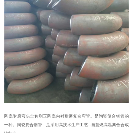
陶瓷耐磨弯头全称刚玉陶瓷内衬耐磨复合弯管。是陶瓷复合钢管的
一种。陶瓷复合钢管，是采用高技术生产工艺--自蔓燃高温离合合成