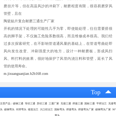
磨挂片等，但在高温风沙的冲刷下，耐磨程度有限，很容易磨穿风
管壁，且在
陶瓷贴片复合耐磨三通生产厂家
开机的情况下处理的可能性几乎为零，即使能处理，往往需要搭很
高的脚手架，不仅施工危险系数很高，而且维修成本很高。我们经
过多次探索研究，在不影响管道通风量的基础上，在管道弯曲处即
风向发生改变、冲刷强度大的地方，设计一种耐磨板，形成风扫
风、料打料的效果，很好地保护了风管内浇注料和管壁，延长了风
管的使用寿命。
m.jixuanguanjian.b2b168.com
Top
主营产品：碳钢三通 等径三通 异径三通 三通厂家 无缝三通 焊接三通 国标三通 平焊法兰 无缝弯
头 碳钢弯头 对焊弯头 锻造法兰 大口径法兰 国标弯头 焊接弯头 焊接弯头厂家 碳钢弯头厂家 90°
弯头