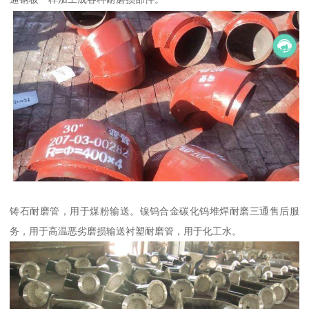
铸石耐磨管，用于煤粉输送。镍钨合金碳化钨堆焊耐磨三通售后服
务，用于高温恶劣磨损输送衬塑耐磨管，用于化工水。