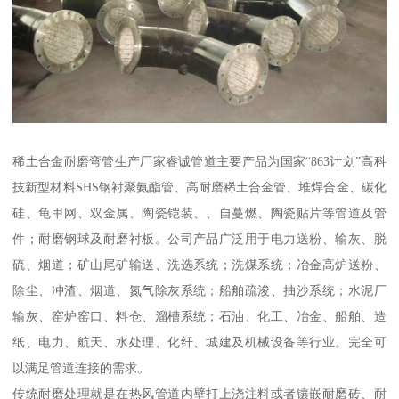
稀土合金耐磨弯管生产厂家睿诚管道主要产品为国家“863计划”高科
技新型材料SHS钢衬聚氨酯管、高耐磨稀土合金管、堆焊合金、碳化
硅、龟甲网、双金属、陶瓷铠装、、自蔓燃、陶瓷贴片等管道及管
件；耐磨钢球及耐磨衬板。公司产品广泛用于电力送粉、输灰、脱
硫、烟道；矿山尾矿输送、洗选系统；洗煤系统；冶金高炉送粉、
除尘、冲渣、烟道、氮气除灰系统；船舶疏浚、抽沙系统；水泥厂
输灰、窑炉窑口、料仓、溜槽系统；石油、化工、冶金、船舶、造
纸、电力、航天、水处理、化纤、城建及机械设备等行业。完全可
以满足管道连接的需求。
传统耐磨处理就是在热风管道内壁打上浇注料或者镶嵌耐磨砖、耐