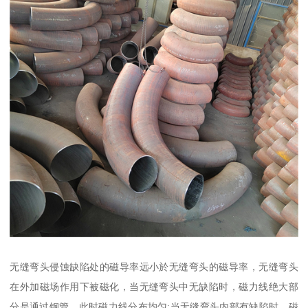
无缝弯头侵蚀缺陷处的磁导率远小於无缝弯头的磁导率，无缝弯头
在外加磁场作用下被磁化，当无缝弯头中无缺陷时，磁力线绝大部
分是通过钢管，此时磁力线分布均匀;当无缝弯头内部有缺陷时，磁