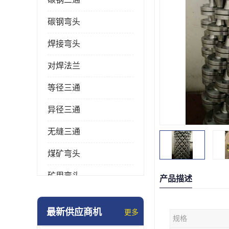
碳钢弯头
焊接弯头
对焊法兰
等径三通
异径三通
无缝三通
煤矿弯头
矿用弯头
产品描述
冲压弯头
最新供应商机
更多
规格
国标弯头