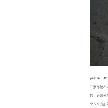
异型法兰使
厂家尽管不
的，必须分
火去应力热