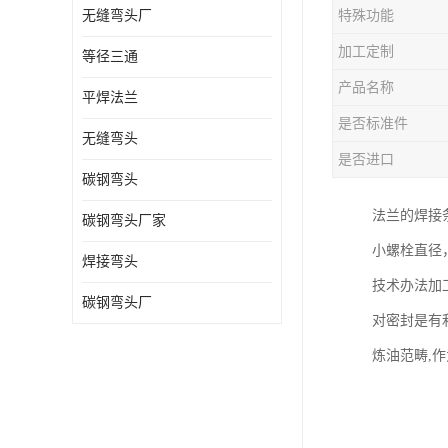
无缝弯头厂
特殊功能
热压弯头
加工定制
等径三通
镀锌弯头
产品名称
平焊法兰
是否标准件
无缝弯头
是否进口
碳钢弯头
法兰的焊接
碳钢弯头厂家
小螺栓直径
焊接弯头
技术办法加
碳钢弯头厂
对密封是有
炼油范畴,