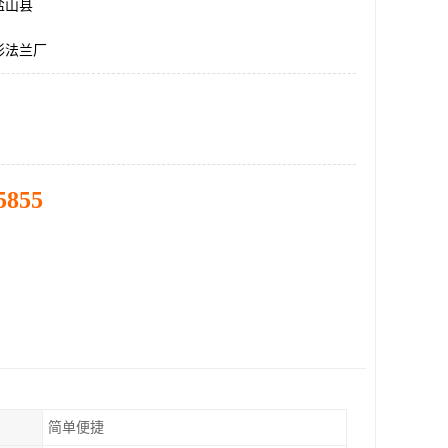
盐山县
形法兰厂
5855
简单便捷