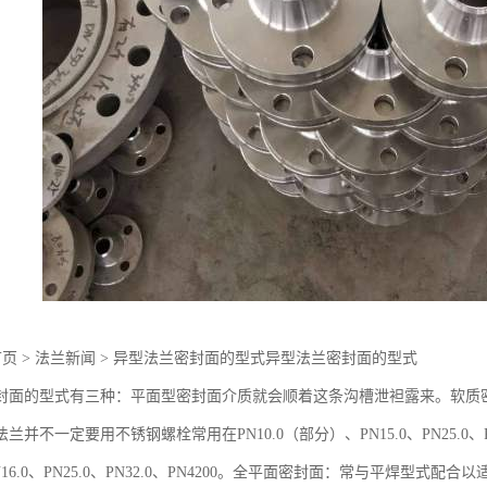
首页 > 法兰新闻 > 异型法兰密封面的型式异型法兰密封面的型式
封面的型式有三种：平面型密封面介质就会顺着这条沟槽泄袒露来。软质
兰并不一定要用不锈钢螺栓常用在PN10.0（部分）、PN15.0、PN25.0
、PN16.0、PN25.0、PN32.0、PN4200。全平面密封面：常与平焊型式