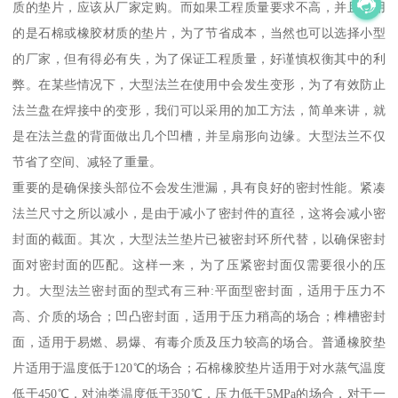
质的垫片，应该从厂家定购。而如果工程质量要求不高，并且使用
的是石棉或橡胶材质的垫片，为了节省成本，当然也可以选择小型
的厂家，但有得必有失，为了保证工程质量，好谨慎权衡其中的利
弊。在某些情况下，大型法兰在使用中会发生变形，为了有效防止
法兰盘在焊接中的变形，我们可以采用的加工方法，简单来讲，就
是在法兰盘的背面做出几个凹槽，并呈扇形向边缘。大型法兰不仅
节省了空间、减轻了重量。
重要的是确保接头部位不会发生泄漏，具有良好的密封性能。紧凑
法兰尺寸之所以减小，是由于减小了密封件的直径，这将会减小密
封面的截面。其次，大型法兰垫片已被密封环所代替，以确保密封
面对密封面的匹配。这样一来，为了压紧密封面仅需要很小的压
力。大型法兰密封面的型式有三种:平面型密封面，适用于压力不
高、介质的场合；凹凸密封面，适用于压力稍高的场合；榫槽密封
面，适用于易燃、易爆、有毒介质及压力较高的场合。普通橡胶垫
片适用于温度低于120℃的场合；石棉橡胶垫片适用于对水蒸气温度
低于450℃，对油类温度低于350℃，压力低于5MPa的场合，对于一