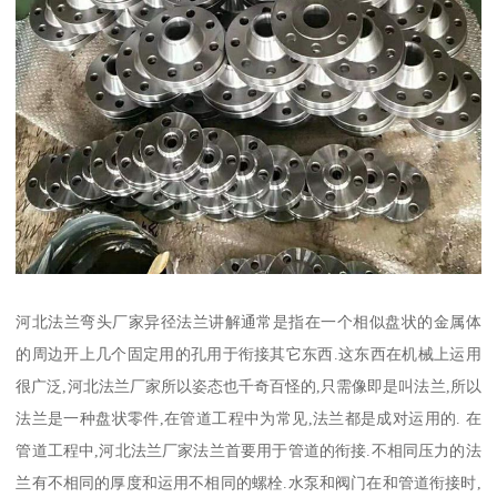
河北法兰弯头厂家异径法兰讲解通常是指在一个相似盘状的金属体
的周边开上几个固定用的孔用于衔接其它东西.这东西在机械上运用
很广泛,河北法兰厂家所以姿态也千奇百怪的,只需像即是叫法兰,所以
法兰是一种盘状零件,在管道工程中为常见,法兰都是成对运用的. 在
管道工程中,河北法兰厂家法兰首要用于管道的衔接.不相同压力的法
兰有不相同的厚度和运用不相同的螺栓.水泵和阀门在和管道衔接时,