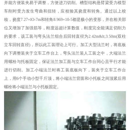
并能方便装夹易于调整，方便进刀切削。槽型结构悬臂梁受力模型
车削时受力发生弯曲和扭转，应校验其挠度和转角。通过以上校
核，挠度7.27×lO-7m和转角8.969×10-5都是极小的变形，并在相关部
位又增加了加强筋等，刚度远超计算数值，刚度完全能满足切削力
的要求，该工装与弯头法兰组合后回转直径为2.42m&lt;3.50m(双柱
立车回转直径)，所以此工装理论上可行。加工大型法兰时，将底板
向下调整装夹于立车工作台上，弯头法兰装人工装之中，大端法兰
用螺栓与托板固定，保证法兰加工面与立车工作台同心且平行才能
进行切削。加工小端法兰时将工装底板向下，装夹于立车工作台
上，用6个手动小型千斤顶，将小端法兰背面和小托板之间顶紧后用
螺栓将小端法兰与小托板固定。