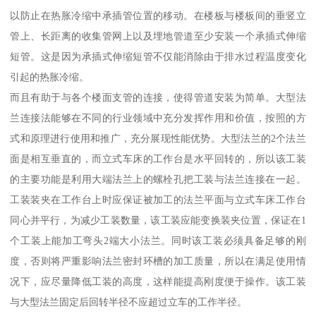
以防止在热胀冷缩中承插管位置的移动。在楼板与楼板间的垂竖立
管上、长距离的收集管网上以及埋地管道至少安装一个承插式伸缩
短管。这是因为承插式伸缩短管不仅能消除由于排水过程温度变化
引起的热胀冷缩。
而且有助于与各个楼面支管的连接，使得管道安装为简单。大型法
兰连接法能够在不同的行业领域中充分发挥作用和价值，按照的方
式和原理进行使用和推广，充分展现性能优势。大型法兰的2个法兰
面是相互垂直的，而立式车床的工作台是水平回转的，所以该工装
的主要功能是利用大端法兰上的螺栓孔把工装与法兰连接在一起。
工装装夹在工作台上时应保证被加工的法兰平面与立式车床工作台
同心并平行，为减少工装数量，该工装应能变换装夹位置，保证在1
个工装上能加工弯头2端大小法兰。同时该工装必须具备足够的刚
度，否则将严重影响法兰密封环槽的加工质量，所以在满足使用情
况下，应尽量降低工装的高度，这样能提高刚度便于操作。该工装
与大型法兰固定后回转半径不应超过立车的工作半径。