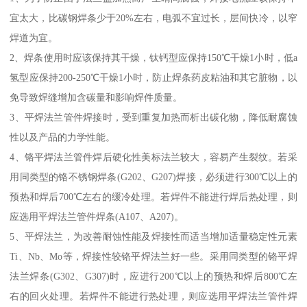
宜太大，比碳钢焊条少于20%左右，电弧不宜过长，层间快冷，以窄
焊道为宜。
2、焊条使用时应该保持其干燥，钛钙型应保持150℃干燥1小时，低a
氢型应保持200-250℃干燥1小时，防止焊条药皮粘油和其它脏物，以
免导致焊缝增加含碳量和影响焊件质量。
3、平焊法兰管件焊接时，受到重复加热而析出碳化物，降低耐腐蚀
性以及产品的力学性能。
4、铬平焊法兰管件焊后硬化性美标法兰较大，容易产生裂纹。若采
用同类型的铬不锈钢焊条(G202、G207)焊接，必须进行300℃以上的
预热和焊后700℃左右的缓冷处理。若焊件不能进行焊后热处理，则
应选用平焊法兰管件焊条(A107、A207)。
5、平焊法兰，为改善耐蚀性能及焊接性而适当增加适量稳定性元素
Ti、Nb、Mo等，焊接性较铬平焊法兰好一些。采用同类型的铬平焊
法兰焊条(G302、G307)时，应进行200℃以上的预热和焊后800℃左
右的回火处理。若焊件不能进行热处理，则应选用平焊法兰管件焊