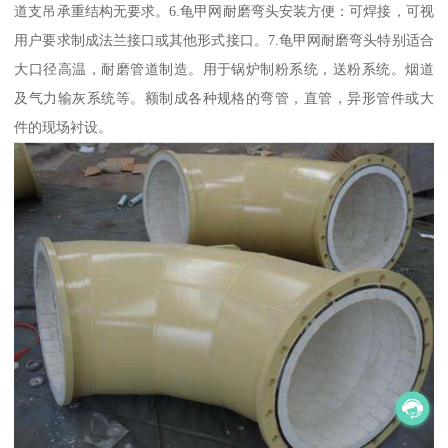
道支吊承重结构无要求。6.龟甲网耐磨弯头安装方便：可焊接，可视
用户要求制成法兰接口或其他形式接口。7.龟甲网耐磨弯头特别适合
大口径高温，耐磨管道制造。用于锅炉制粉系统，送粉系统。烟道
及气力输灰系统等。额制成各种规格的弯管，直管，异形管件或大
件的现场衬设。