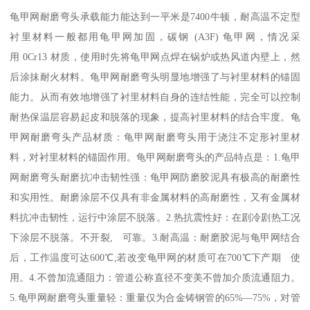
龟甲网耐磨弯头承载能力能达到一平米是7400牛顿，耐高温不定型
衬里材料一般都用龟甲网加固，碳钢 (A3F) 龟甲网，情况采
用 0Cr13 材质，使用时先将龟甲网点焊在锅炉或热风道内壁上，然
后涂抹耐火材料。龟甲网耐磨弯头明显地增强了与衬里材料的锚固
能力。从而有效地增强了衬里材料自身的连结性能，完全可以控制
耐热保温层容易起皮和脱落的现象，提高衬里材料的结合牢度。龟
甲网耐磨弯头产品材质：龟甲网耐磨弯头用于浇注不定形衬里材
料，对衬里材料的锚固作用。龟甲网耐磨弯头的产品特点是：1.龟甲
网耐磨弯头耐磨抗冲击韧性强：龟甲网防磨胶泥具有极高的耐磨性
和实用性。耐磨涂层不仅具有非金属材料的高耐磨性，又有金属材
料抗冲击韧性，运行中涂层不脱落。2.热抗震性好：在剧冷剧热工况
下涂层不脱落。不开裂, 可靠。3.耐高温：耐磨胶泥与龟甲网结合
后，工作温度可达600℃,若改变龟甲网的材质可在700℃下产期 使
用。4.不曾加流通阻力：管道公称直径不变美不曾加介质流通阻力。
5.龟甲网耐磨弯头重量轻：重量仅为合金铸钢管的65%—75%，对管