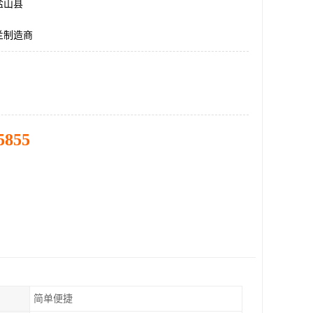
盐山县
兰制造商
5855
简单便捷