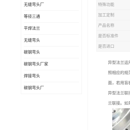
无缝弯头厂
特殊功能
热压弯头
加工定制
等径三通
镀锌弯头
产品名称
平焊法兰
是否标准件
无缝弯头
是否进口
碳钢弯头
异型法兰运
碳钢弯头厂家
照相应的规
焊接弯头
面，若用盲
碳钢弯头厂
异型法兰联
兰联接。如