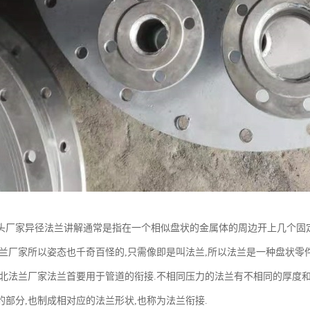
头厂家异径法兰讲解通常是指在一个相似盘状的金属体的周边开上几个固
法兰厂家所以姿态也千奇百怪的,只需像即是叫法兰,所以法兰是一种盘状零件
河北法兰厂家法兰首要用于管道的衔接.不相同压力的法兰有不相同的厚度和
的部分,也制成相对应的法兰形状,也称为法兰衔接.