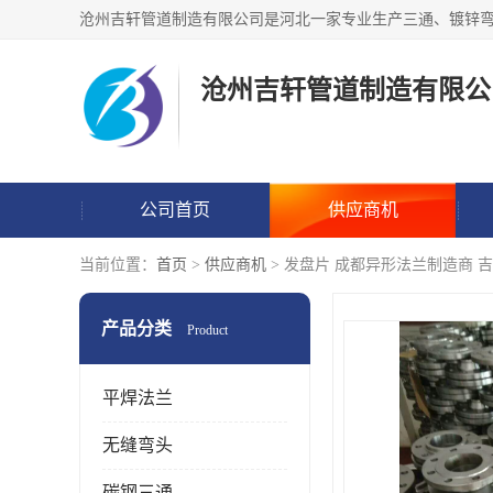
沧州吉轩管道制造有限公
公司首页
供应商机
当前位置：
首页
>
供应商机
> 发盘片 成都异形法兰制造商 
产品分类
Product
平焊法兰
无缝弯头
碳钢三通