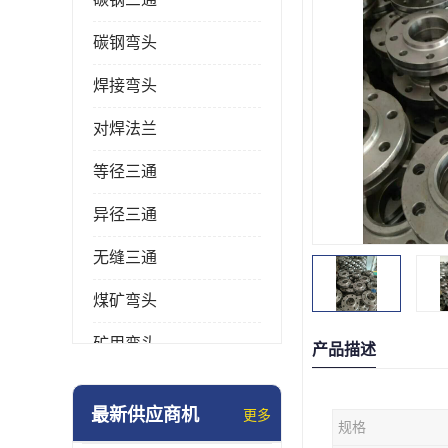
碳钢弯头
焊接弯头
对焊法兰
等径三通
异径三通
无缝三通
煤矿弯头
矿用弯头
产品描述
冲压弯头
最新供应商机
更多
规格
国标弯头