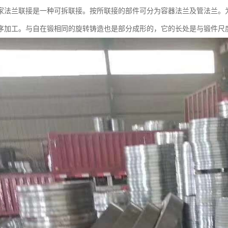
家法兰联接是一种可拆联接。按所联接的部件可分为容器法兰及管法兰。
序加工。与自在锻相同的旋转铸造也是部分成形的，它的长处是与锻件尺