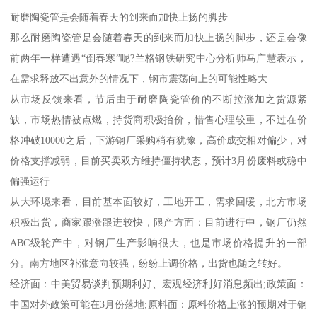
耐磨陶瓷管是会随着春天的到来而加快上扬的脚步
那么耐磨陶瓷管是会随着春天的到来而加快上扬的脚步，还是会像
前两年一样遭遇“倒春寒”呢?兰格钢铁研究中心分析师马广慧表示，
在需求释放不出意外的情况下，钢市震荡向上的可能性略大
从市场反馈来看，节后由于耐磨陶瓷管价的不断拉涨加之货源紧
缺，市场热情被点燃，持货商积极抬价，惜售心理较重，不过在价
格冲破10000之后，下游钢厂采购稍有犹豫，高价成交相对偏少，对
价格支撑减弱，目前买卖双方维持僵持状态，预计3月份废料或稳中
偏强运行
从大环境来看，目前基本面较好，工地开工，需求回暖，北方市场
积极出货，商家跟涨跟进较快，限产方面：目前进行中，钢厂仍然
ABC级轮产中，对钢厂生产影响很大，也是市场价格提升的一部
分。南方地区补涨意向较强，纷纷上调价格，出货也随之转好。
经济面：中美贸易谈判预期利好、宏观经济利好消息频出;政策面：
中国对外政策可能在3月份落地;原料面：原料价格上涨的预期对于钢