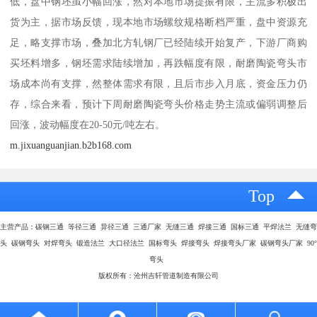
低，盘中钢坯虽小幅回涨，然对本地市场提振有限，主流多积极出
货为主，据市场反馈，现本地市场螺纹规格断档严重，盘中资源充
足，略支撑市场，叠加北方轧钢厂已经陆续开始复产，下游厂商购
买坯料增多，钢坯需求陆续增加，再跌幅度有限，耐磨陶瓷弯头市
场成本尚有支撑，然整体需求有限，且后市步入月底，资金压力仍
存，综合来看，预计下周耐磨陶瓷弯头价格走势主流或偏弱调整后
回涨，波动幅度在20-50元/吨左右。
m.jixuanguanjian.b2b168.com
Top
主营产品：碳钢三通 等径三通 异径三通 三通厂家 无缝三通 焊接三通 国标三通 平焊法兰 无缝弯
头 碳钢弯头 对焊弯头 锻造法兰 大口径法兰 国标弯头 焊接弯头 焊接弯头厂家 碳钢弯头厂家 90°
弯头
版权所有：沧州吉轩管道制造有限公司