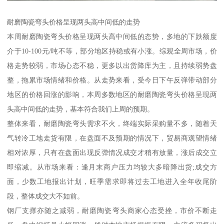
耐磨陶瓷弯头价格呈现两头高中间低的走势
本周耐磨陶瓷弯头价格呈现两头高中间低的态势，多地的下跌额度
介于10-100元/吨不等，部分地区持稳或有小涨。综观全周市场，价
格走势较弱，市场心态不稳，更多以出货降库为主，且持续弱势盘
整，拖累市场情绪和价格。从走势来看，受今日下午反弹带动部分
地区的价格回涨的影响，本周多数地区的耐磨陶瓷弯头价格呈现两
头高中间低的走势，基本符合我们上周的预期。
整体来看，耐磨陶瓷弯头需求不火，终端实际采购量不多，随着天
气转冷工地走货有限，在盘面不及预期的情况下，贸易商观望情绪
相对浓厚，只有在盘面出现反弹情况成交才稍有放量，涨后成交立
即缩减。从市场来看：逢月末商户压力均较大多暗降出货;成交方
面，少数工地报出计划，旺季需求即将过去工地进入全年收尾阶
段，整体成交大不如前。
钢厂支撑亦随之减弱，耐磨陶瓷弯头商家心态受挫，市价不断走