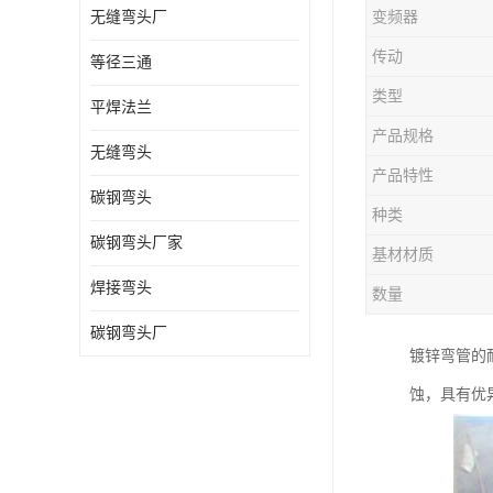
无缝弯头厂
变频器
热压弯头
传动
等径三通
镀锌弯头
类型
平焊法兰
产品规格
无缝弯头
产品特性
碳钢弯头
种类
碳钢弯头厂家
基材材质
焊接弯头
数量
碳钢弯头厂
镀锌弯管的
蚀，具有优