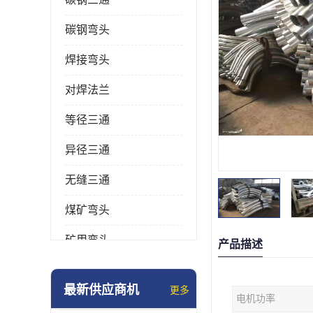
碳钢弯头
焊接弯头
对焊法兰
等径三通
异径三通
无缝三通
煤矿弯头
矿用弯头
产品描述
冲压弯头
最新供应商机
更多
电机功率
国标弯头