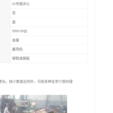
45号钢淬火
否
是
9999.00台
金属
握弯机
钢管或钢板
更长。除少数氢化剂外，可耐多种化学介质的侵