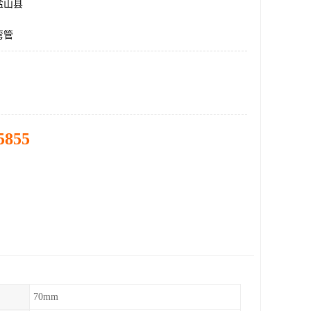
盐山县
弯管
5855
70mm