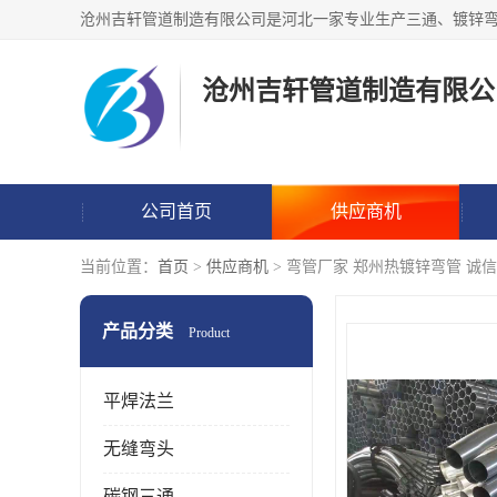
沧州吉轩管道制造有限公
公司首页
供应商机
当前位置：
首页
>
供应商机
> 弯管厂家 郑州热镀锌弯管 诚
产品分类
Product
平焊法兰
无缝弯头
碳钢三通