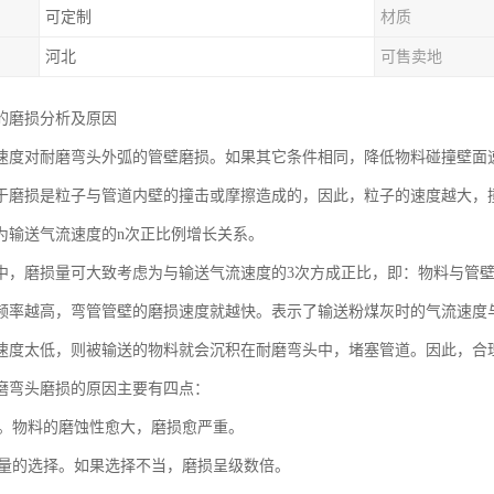
可定制
材质
河北
可售卖地
的磨损分析及原因
速度对耐磨弯头外弧的管壁磨损。如果其它条件相同，降低物料碰撞壁面
于磨损是粒子与管道内壁的撞击或摩擦造成的，因此，粒子的速度越大，
为输送气流速度的n次正比例增长关系。
中，磨损量可大致考虑为与输送气流速度的3次方成正比，即：物料与管
频率越高，弯管管壁的磨损速度就越快。表示了输送粉煤灰时的气流速度
速度太低，则被输送的物料就会沉积在耐磨弯头中，堵塞管道。因此，合
磨弯头磨损的原因主要有四点：
性质。物料的磨蚀性愈大，磨损愈严重。
和风量的选择。如果选择不当，磨损呈级数倍。