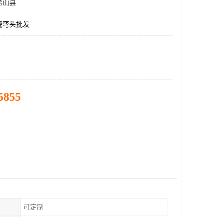
盐山县
瓷弯头批发
5855
可定制