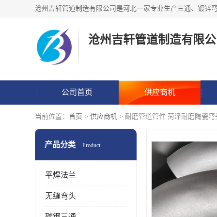
沧州吉轩管道制造有限公
公司首页
供应商机
当前位置：
首页
>
供应商机
> 耐磨管道管件 菏泽耐磨陶瓷弯
产品分类
Product
平焊法兰
无缝弯头
碳钢三通