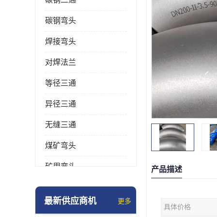
碳钢弯头
焊接弯头
对焊法兰
等径三通
异径三通
无缝三通
煤矿弯头
矿用弯头
产品描述
冲压弯头
最新供应商机
更多
具体价格
国标弯头