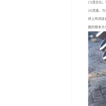
(3)混合
(4)流速
终上所述延
题的根本方