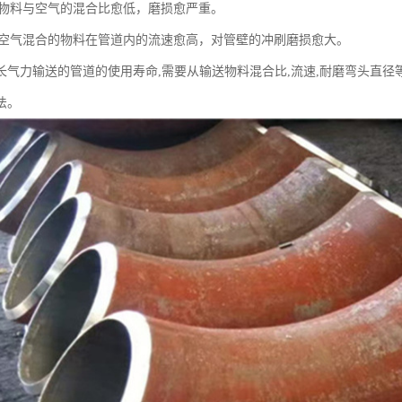
比。物料与空气的混合比愈低，磨损愈严重。
。与空气混合的物料在管道内的流速愈高，对管壁的冲刷磨损愈大。
长气力输送的管道的使用寿命,需要从输送物料混合比,流速,耐磨弯头直径
法。