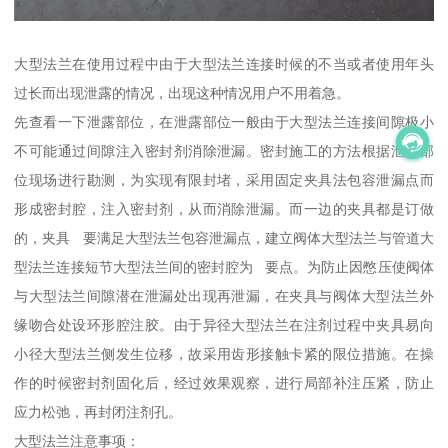
大型法兰在使用过程中由于大型法兰连接时候的不当或者使用年头
过长而出现泄露的情况，出现这种情况用户不用着急。
先查看一下泄露部位，在泄露部位一般由于大型法兰连接间隙极小
不可能通过间隙注入密封剂消除泄漏。密封施工的方法根据泄漏部
位现场进行勘测，为实现有限封堵，采用固定夹具法包容泄漏点而
形成密封腔，注入密封剂，从而消除泄漏。而一边的夹具都是订做
的，夹具 要满足大型法兰包容泄漏点，建立阀体大型法兰与管道大
型法兰连接短节大型法兰间的密封腔为 要点。为防止因憋压使阀体
与大型法兰间隙潜在泄漏处出现再泄漏，在夹具与阀体大型法兰外
缘吻合处设环形腔注胶。由于异径大型法兰在注剂过程中夹具易向
小径大型法兰侧发生位移，故采用齿形接触卡紧的限位措施。在操
作的时候密封剂固化后，经过效果观察，进行局部补注压紧，防止
应力松弛，再封闭注剂孔。
大型法兰注意事项：