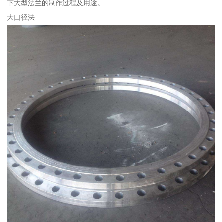
下大型法兰的制作过程及用途。
大口径法