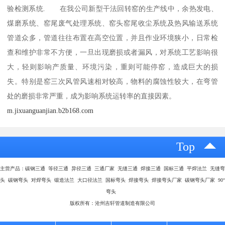
验检测系统. 在我公司新型干法回转窑的生产线中，余热发电、
煤磨系统、窑尾废气处理系统、窑头窑尾收尘系统及热风输送系统
管道众多，管道往往布置在高空位置，并且作业环境狭小，日常检
查和维护非常不方便，一旦出现磨损或者漏风，对系统工艺影响很
大，轻则影响产质量、环境污染，重则可能停窑，造成巨大的损
失。特别是窑三次风管风速相对较高，物料的腐蚀性较大，在弯管
处的磨损非常严重，成为影响系统运转率的直接因素。
m.jixuanguanjian.b2b168.com
Top
主营产品：碳钢三通 等径三通 异径三通 三通厂家 无缝三通 焊接三通 国标三通 平焊法兰 无缝弯
头 碳钢弯头 对焊弯头 锻造法兰 大口径法兰 国标弯头 焊接弯头 焊接弯头厂家 碳钢弯头厂家 90°
弯头
版权所有：沧州吉轩管道制造有限公司