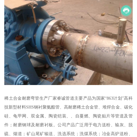
稀土合金耐磨弯管生产厂家睿诚管道主要产品为国家“863计划”高科
技新型材料SHS钢衬聚氨酯管、高耐磨稀土合金管、堆焊合金、碳化
硅、龟甲网、双金属、陶瓷铠装、、自蔓燃、陶瓷贴片等管道及管
件；耐磨钢球及耐磨衬板。公司产品广泛用于电力送粉、输灰、脱
硫、烟道；矿山尾矿输送、洗选系统；洗煤系统；冶金高炉送粉、