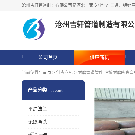
沧州吉轩管道制造有限公
公司首页
供应商机
当前位置：
首页
>
供应商机
> 耐磨管道管件 淄博耐磨陶瓷弯
产品分类
Product
平焊法兰
无缝弯头
碳钢三通