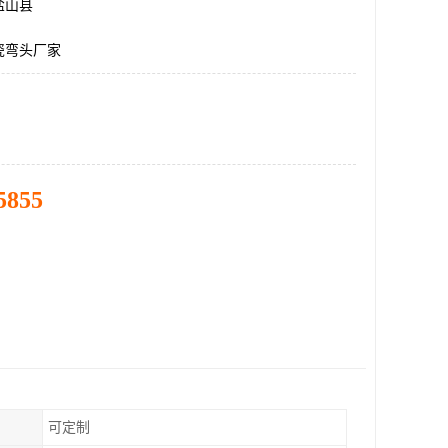
盐山县
瓷弯头厂家
5855
可定制