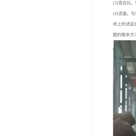
(3)混合
(4)流速
终上所述延
题的根本方