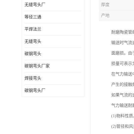
无缝弯头厂
厚度
热压弯头
产地
等径三通
镀锌弯头
平焊法兰
耐磨陶瓷管
无缝弯头
输送时气流
面磨损。由
碳钢弯头
损量可表示
碳钢弯头厂家
在气力输送
焊接弯头
产生的接触
碳钢弯头厂
如果气流的
气力输送耐
(1)物料
(2)管径