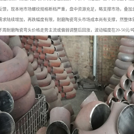
反馈，现本地市场螺纹规格断档严重，盘中资源充足，略支撑市场，叠加
需求陆续增加，再跌幅度有限，耐磨陶瓷弯头市场成本尚有支撑，然整体
下周耐磨陶瓷弯头价格走势主流或偏弱调整后回涨，波动幅度在20-50元/