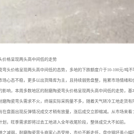
头价格呈现两头高中间低的走势
瓷弯头价格呈现两头高中间低的态势，多地的下跌额度介于10-100元/
市场心态不稳，更多以出货降库为主，且持续弱势盘整，拖累市场情绪和
的影响，本周多数地区的耐磨陶瓷弯头价格呈现两头高中间低的走势，基
耐磨陶瓷弯头需求不火，终端实际采购量不多，随着天气转冷工地走货有
有在盘面出现反弹情况成交才稍有放量，涨后成交立即缩减。从市场来看
计划，旺季需求即将过去工地进入全年收尾阶段，整体成交大不如前。
随之减弱，耐磨陶瓷弯头商家心态受挫，市价不断走低，盘中钢坯虽小幅