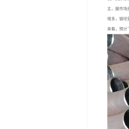
主，据市场
增多，钢坯
来看，预计