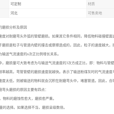
可定制
材质
河北
可售卖地
的磨损分析及原因
速度对耐磨弯头外弧的管壁磨损。如果其它条件相同，降低物料碰撞壁面
于磨损是粒子与管道内壁的撞击或摩擦造成的，因此，粒子的速度越大，
为输送气流速度的n次正比例增长关系。
中，磨损量可大致考虑为与输送气流速度的3次方成正比，即：物料与管
频率越高，弯管管壁的磨损速度就越快。表示了输送粉煤灰时的气流速度
速度太低，则被输送的物料就会沉积在耐磨弯头中，堵塞管道。因此，合
磨弯头磨损的原因主要有四点：
性质。物料的磨蚀性愈大，磨损愈严重。
和风量的选择。如果选择不当，磨损呈级数倍。