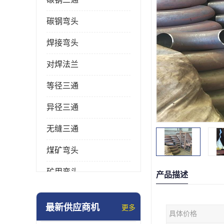
碳钢弯头
焊接弯头
对焊法兰
等径三通
异径三通
无缝三通
煤矿弯头
矿用弯头
产品描述
冲压弯头
最新供应商机
更多
具体价格
国标弯头